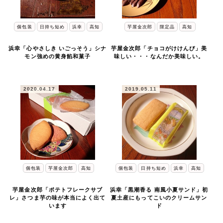
個包装
日持ち短め
浜幸
高知
芋屋金次郎
限定品
高知
浜幸「心やさしき いごっそう」シナ
芋屋金次郎「チョコがけけんぴ」美
モン強めの黄身餡和菓子
味しい・・・なんだか美味しい。
2020.04.17
2019.05.11
個包装
芋屋金次郎
高知
個包装
日持ち短め
浜幸
高知
芋屋金次郎「ポテトフレークサブ
浜幸「黒潮香る 南風小夏サンド」初
レ」さつま芋の味が本当によく出て
夏土産にもってこいのクリームサン
います
ド