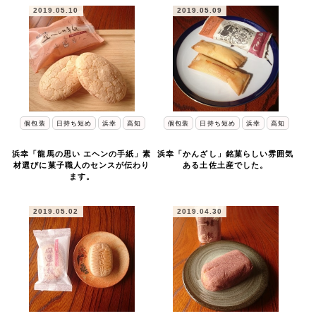
2019.05.10
2019.05.09
個包装
日持ち短め
浜幸
高知
個包装
日持ち短め
浜幸
高知
浜幸「龍馬の思い エヘンの手紙」素
浜幸「かんざし」銘菓らしい雰囲気
材選びに菓子職人のセンスが伝わり
ある土佐土産でした。
ます。
2019.05.02
2019.04.30