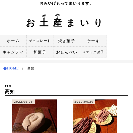
Skip
おみやげもってまいります。
to
み
や
content
お
土
産
まいり
ホーム
焼き菓子
ケーキ
チョコレート
キャンディ
和菓子
おせんべい
スナック菓子
HOME
/
高知
TAG
高知
2022.09.05
2020.04.20