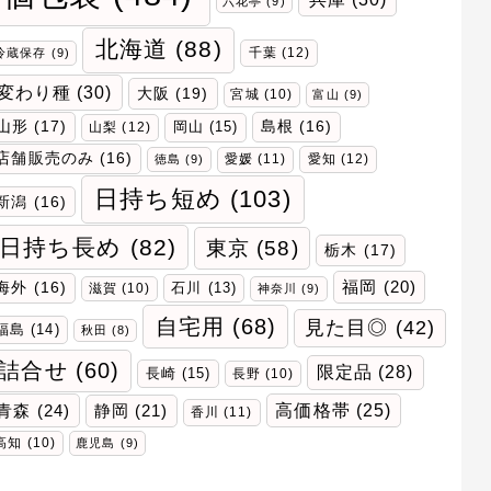
六花亭
(9)
北海道
(88)
千葉
(12)
冷蔵保存
(9)
変わり種
(30)
大阪
(19)
宮城
(10)
富山
(9)
山形
(17)
岡山
(15)
島根
(16)
山梨
(12)
店舗販売のみ
(16)
愛媛
(11)
愛知
(12)
徳島
(9)
日持ち短め
(103)
新潟
(16)
日持ち長め
(82)
東京
(58)
栃木
(17)
福岡
(20)
海外
(16)
石川
(13)
滋賀
(10)
神奈川
(9)
自宅用
(68)
見た目◎
(42)
福島
(14)
秋田
(8)
詰合せ
(60)
限定品
(28)
長崎
(15)
長野
(10)
青森
(24)
高価格帯
(25)
静岡
(21)
香川
(11)
高知
(10)
鹿児島
(9)