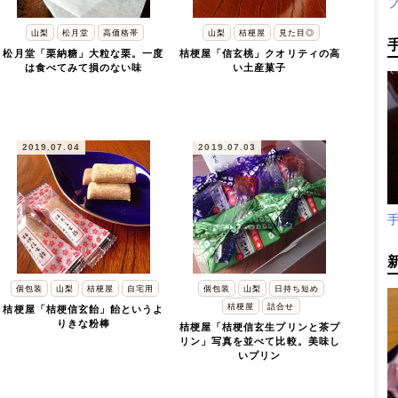
山梨
松月堂
高価格帯
山梨
桔梗屋
見た目◎
松月堂「栗納糖」大粒な栗。一度
桔梗屋「信玄桃」クオリティの高
は食べてみて損のない味
い土産菓子
2019.07.04
2019.07.03
個包装
山梨
桔梗屋
自宅用
個包装
山梨
日持ち短め
桔梗屋
詰合せ
桔梗屋「桔梗信玄飴」飴というよ
りきな粉棒
桔梗屋「桔梗信玄生プリンと茶プ
リン」写真を並べて比較。美味し
いプリン