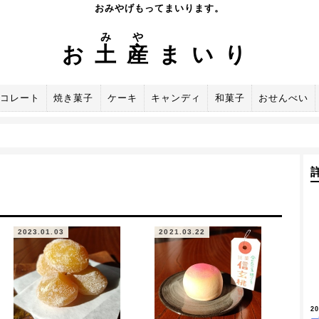
おみやげもってまいります。
み
や
お
土
産
まいり
コレート
焼き菓子
ケーキ
キャンディ
和菓子
おせんべい
2023.01.03
2021.03.22
2