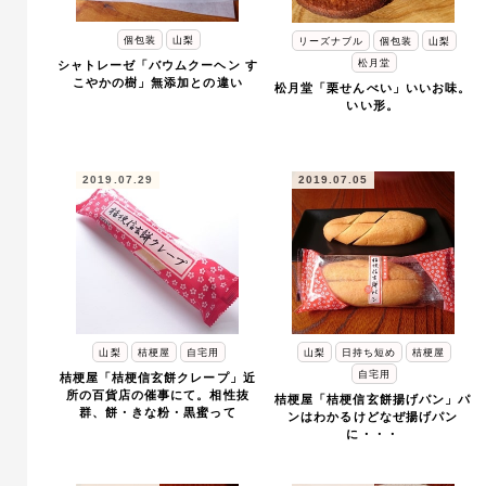
個包装
山梨
リーズナブル
個包装
山梨
松月堂
シャトレーゼ「バウムクーヘン す
こやかの樹」無添加との違い
松月堂「栗せんべい」いいお味。
いい形。
2019.07.29
2019.07.05
山梨
桔梗屋
自宅用
山梨
日持ち短め
桔梗屋
自宅用
桔梗屋「桔梗信玄餅クレープ」近
所の百貨店の催事にて。相性抜
桔梗屋「桔梗信玄餅揚げパン」パ
群、餅・きな粉・黒蜜って
ンはわかるけどなぜ揚げパン
に・・・