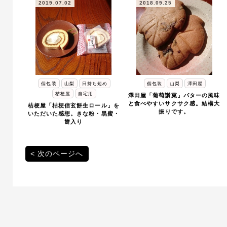
2019.07.02
2018.09.25
個包装
山梨
日持ち短め
個包装
山梨
澤田屋
桔梗屋
自宅用
澤田屋「葡萄讃菓」バターの風味
と食べやすいサクサク感。結構大
桔梗屋「桔梗信玄餅生ロール」を
振りです。
いただいた感想。きな粉・黒蜜・
餅入り
投
次のページへ
稿
ナ
ビ