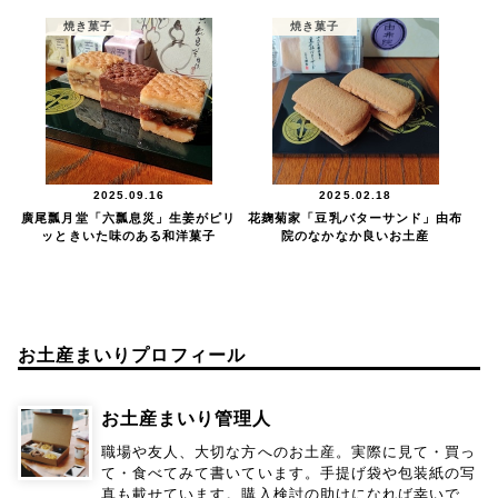
焼き菓子
焼き菓子
2025.09.16
2025.02.18
廣尾瓢月堂「六瓢息災」生姜がピリ
花麹菊家「豆乳バターサンド」由布
ッときいた味のある和洋菓子
院のなかなか良いお土産
お土産まいりプロフィール
お土産まいり管理人
職場や友人、大切な方へのお土産。実際に見て・買っ
て・食べてみて書いています。手提げ袋や包装紙の写
真も載せています。購入検討の助けになれば幸いで