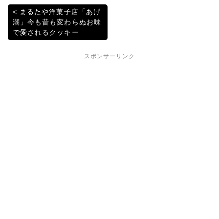
b
a
et
投
まるたや洋菓子店「あげ
潮」今も昔も変わらぬお味
o
稿
で愛されるクッキー
o
ナ
k
スポンサーリンク
ビ
ゲ
ー
シ
ョ
ン