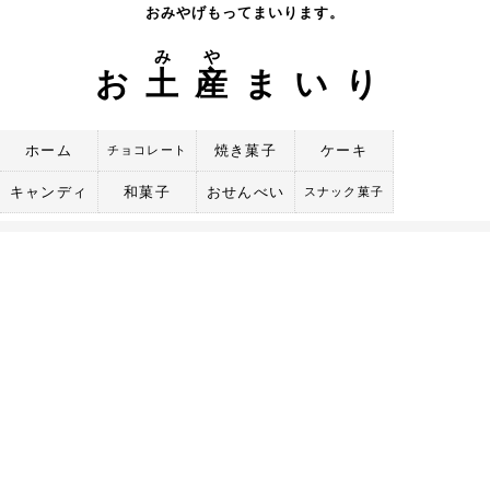
Skip
おみやげもってまいります。
to
み
や
content
お
土
産
まいり
ホーム
焼き菓子
ケーキ
チョコレート
キャンディ
和菓子
おせんべい
スナック菓子