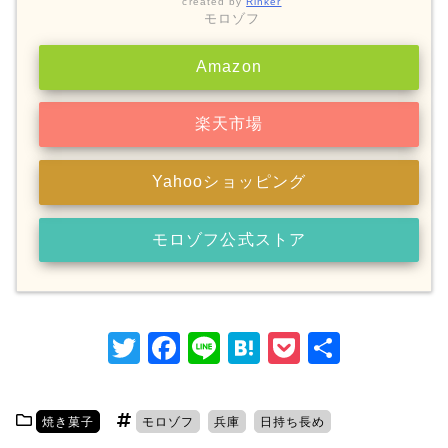
created by
Rinker
モロゾフ
Amazon
楽天市場
Yahooショッピング
モロゾフ公式ストア
T
F
Li
H
P
共
w
a
n
at
o
有
itt
c
e
e
c
焼き菓子
モロゾフ
兵庫
日持ち長め
er
e
n
k