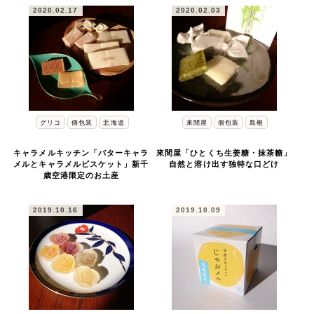
2020.02.17
2020.02.03
グリコ
個包装
北海道
來間屋
個包装
島根
キャラメルキッチン「バターキャラ
來間屋「ひとくち生姜糖・抹茶糖」
メルとキャラメルビスケット」新千
自然と溶け出す独特な口どけ
歳空港限定のお土産
2019.10.16
2019.10.09