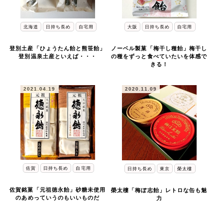
北海道
日持ち長め
自宅用
大阪
日持ち長め
自宅用
登別土産「ひょうたん飴と熊笹飴」
ノーベル製菓「梅干し種飴」梅干し
登別温泉土産といえば・・・
の種をずっと食べていたいを体感で
きる！
2021.04.19
2020.11.09
佐賀
日持ち長め
自宅用
日持ち長め
東京
榮太樓
佐賀銘菓「元祖徳永飴」砂糖未使用
榮太樓「梅ぼ志飴」レトロな缶も魅
のあめっていうのもいいものだ
力