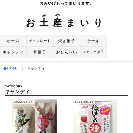
Skip
おみやげもってまいります。
to
み
や
content
お
土
産
まいり
ホーム
焼き菓子
ケーキ
チョコレート
キャンディ
和菓子
おせんべい
スナック菓子
HOME
/
キャンディ
CATEGORY
キャンディ
2023.04.04
2021.08.16