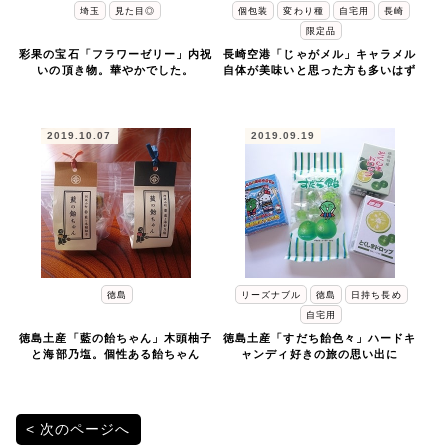
埼玉
見た目◎
個包装
変わり種
自宅用
長崎
限定品
彩果の宝石「フラワーゼリー」内祝
長崎空港「じゃがメル」キャラメル
いの頂き物。華やかでした。
自体が美味いと思った方も多いはず
2019.10.07
2019.09.19
徳島
リーズナブル
徳島
日持ち長め
自宅用
徳島土産「藍の飴ちゃん」木頭柚子
徳島土産「すだち飴色々」ハードキ
と海部乃塩。個性ある飴ちゃん
ャンディ好きの旅の思い出に
投
次のページへ