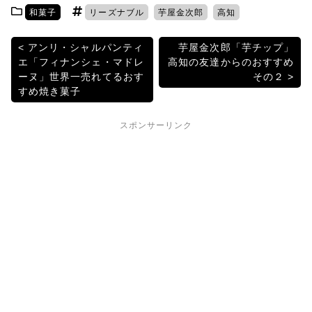
itt
c
e
e
c
和菓子
リーズナブル
芋屋金次郎
高知
er
e
n
k
b
a
et
投
アンリ・シャルパンティ
芋屋金次郎「芋チップ」
エ「フィナンシェ・マドレ
高知の友達からのおすすめ
o
稿
ーヌ」世界一売れてるおす
その２
o
すめ焼き菓子
ナ
k
ビ
スポンサーリンク
ゲ
ー
シ
ョ
ン