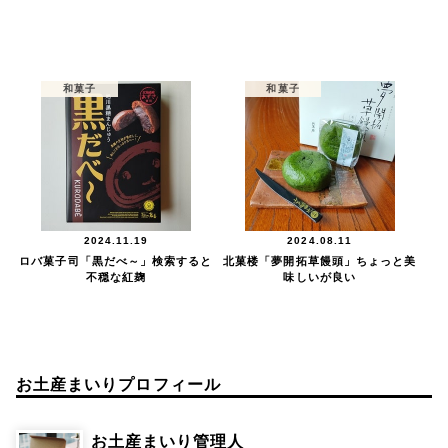
和菓子
和菓子
2024.11.19
2024.08.11
ロバ菓子司「黒だべ～」検索すると
北菓楼「夢開拓草饅頭」ちょっと美
不穏な紅麹
味しいが良い
お土産まいりプロフィール
お土産まいり管理人