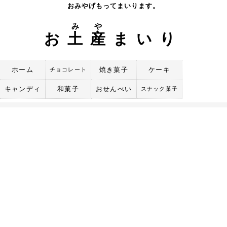
Skip
おみやげもってまいります。
to
み
や
content
お
土
産
まいり
ホーム
焼き菓子
ケーキ
チョコレート
キャンディ
和菓子
おせんべい
スナック菓子