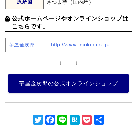
原産国
さつま芋（国内産）
公式ホームページやオンラインショップは
こちらです。
芋屋金次郎
http://www.imokin.co.jp/
↓ ↓ ↓
芋屋金次郎の公式オンラインショップ
T
F
Li
H
P
共
w
a
n
at
o
有