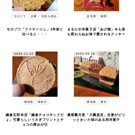
モロゾフ
兵庫
日持ち長め
自宅用
静岡
モロゾフ「ファヤージュ」3年前と
まるたや洋菓子店「あげ潮」今も昔
比べると・・・
も変わらぬお味で愛されるクッキー
2025.12.22
2025.09.16
個包装
神奈川
個包装
東京
鎌倉五郎本店「鎌倉チョコサンドだ
廣尾瓢月堂「六瓢息災」生姜がピリ
ょ」可愛らしいうさぎプリントとチ
ッときいた味のある和洋菓子
ョコの厚みが◎