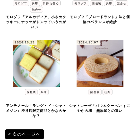
モロゾフ
兵庫
日持ち長め
モロゾフ
個包装
兵庫
詰合せ
詰合せ
モロゾフ「アルカディア」小さめク
モロゾフ「ブロードランド」味と価
ッキーにナッツがドンッていうのが
格のバランスが絶妙
いい！
2024.10.29
2024.10.07
個包装
兵庫
個包装
山梨
アンテノール「ラング・ド・シャ・
シャトレーゼ「バウムクーヘン すこ
メゾン」渋谷店限定商品とかなのか
やかの樹」無添加との違い
な？
投
次のページへ