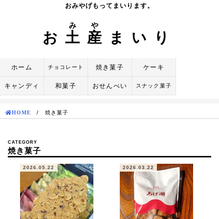
Skip
おみやげもってまいります。
to
み
や
content
お
土
産
まいり
ホーム
焼き菓子
ケーキ
チョコレート
キャンディ
和菓子
おせんべい
スナック菓子
HOME
/
焼き菓子
CATEGORY
焼き菓子
2026.05.22
2026.03.22