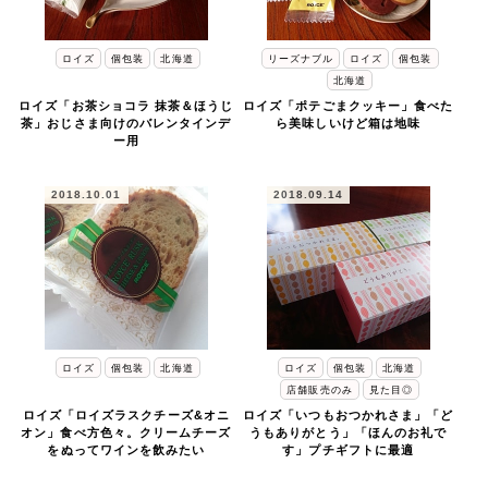
ロイズ
個包装
北海道
リーズナブル
ロイズ
個包装
北海道
ロイズ「お茶ショコラ 抹茶＆ほうじ
ロイズ「ポテごまクッキー」食べた
茶」おじさま向けのバレンタインデ
ら美味しいけど箱は地味
ー用
2018.10.01
2018.09.14
ロイズ
個包装
北海道
ロイズ
個包装
北海道
店舗販売のみ
見た目◎
ロイズ「ロイズラスクチーズ&オニ
ロイズ「いつもおつかれさま」「ど
オン」食べ方色々。クリームチーズ
うもありがとう」「ほんのお礼で
をぬってワインを飲みたい
す」プチギフトに最適