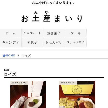
Skip
おみやげもってまいります。
to
み
や
content
お
土
産
まいり
ホーム
焼き菓子
ケーキ
チョコレート
キャンディ
和菓子
おせんべい
スナック菓子
HOME
/
ロイズ
TAG
ロイズ
2019.11.02
2019.05.07