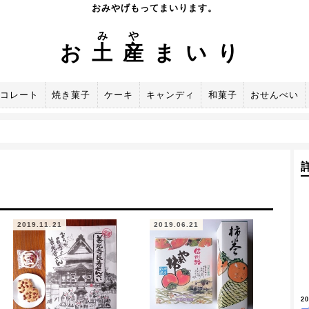
おみやげもってまいります。
み
や
お
土
産
まいり
コレート
焼き菓子
ケーキ
キャンディ
和菓子
おせんべい
2019.11.21
2019.06.21
2