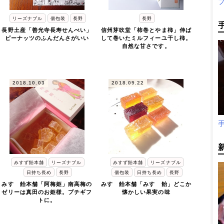
リーズナブル
個包装
長野
長野
長野土産「善光寺長寿せんべい」
信州芽吹堂「柿巻とやま柿」伸ば
ピーナッツのふんだんさがいい
して巻いたミルフィーユ干し柿。
自然な甘さです。
2018.10.03
2018.09.22
みすず飴本舗
リーズナブル
みすず飴本舗
リーズナブル
日持ち長め
長野
個包装
日持ち長め
長野
みすゞ飴本舗「阿梅姫」南高梅の
みすゞ飴本舗「みすゞ飴」どこか
ゼリーは真田のお姫様。プチギフ
懐かしい果実の味
トに。