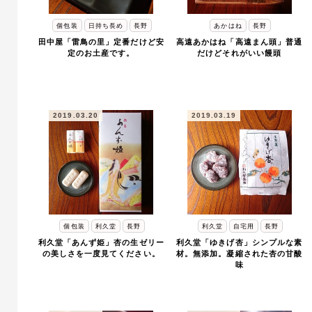
個包装
日持ち長め
長野
あかはね
長野
田中屋「雷鳥の里」定番だけど安
高遠あかはね「高遠まん頭」普通
定のお土産です。
だけどそれがいい饅頭
2019.03.20
2019.03.19
個包装
利久堂
長野
利久堂
自宅用
長野
利久堂「あんず姫」杏の生ゼリー
利久堂「ゆきげ杏」シンプルな素
の美しさを一度見てください。
材。無添加。凝縮された杏の甘酸
味