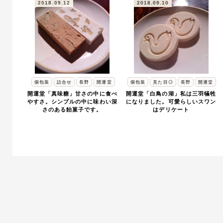
2018.09.12
2018.09.10
個包装
詰合せ
長野
開運堂
個包装
見た目◎
長野
開運堂
開運堂「真味糖」甘さの中に食べ
開運堂「白鳥の湖」私は三羽犠牲
やすさ。シンプルの中に味わい深
になりました。可愛らしいスワン
さのある飴菓子です。
はデリケート