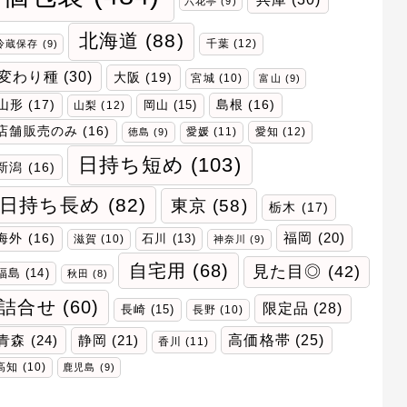
六花亭
(9)
北海道
(88)
千葉
(12)
冷蔵保存
(9)
変わり種
(30)
大阪
(19)
宮城
(10)
富山
(9)
山形
(17)
岡山
(15)
島根
(16)
山梨
(12)
店舗販売のみ
(16)
愛媛
(11)
愛知
(12)
徳島
(9)
日持ち短め
(103)
新潟
(16)
日持ち長め
(82)
東京
(58)
栃木
(17)
福岡
(20)
海外
(16)
石川
(13)
滋賀
(10)
神奈川
(9)
自宅用
(68)
見た目◎
(42)
福島
(14)
秋田
(8)
詰合せ
(60)
限定品
(28)
長崎
(15)
長野
(10)
青森
(24)
高価格帯
(25)
静岡
(21)
香川
(11)
高知
(10)
鹿児島
(9)