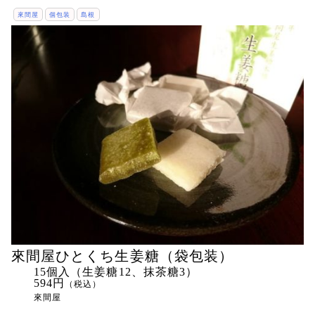
來間屋
個包装
島根
來間屋ひとくち生姜糖（袋包装）
15個入（生姜糖12、抹茶糖3）
594円
（税込）
來間屋