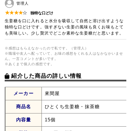
管理人
★
★
★
★
☆
独特な口どけ
生姜糖を口に入れると水分を吸収して自然と溶け出すような
独特な口どけです。強すぎない生姜の風味も良くお味もとて
も美味しい。少し贅沢でどこか素朴な生姜糖だと思います。
※感想はもらえなかったので私です。（管理人）
※職場や友人へ配っていて、お味の感想をくれる人はなかなかいませ
ん。一言コメントが多いです。
※あくまで個人の感想です。
紹介した商品の詳しい情報
メーカー
來間屋
商品名
ひとくち生姜糖・抹茶糖
内容量
15個