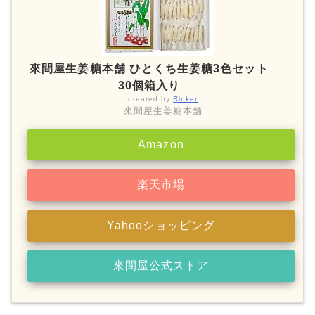
來間屋生姜糖本舗 ひとくち生姜糖3色セット
30個箱入り
created by
Rinker
來間屋生姜糖本舗
Amazon
楽天市場
Yahooショッピング
來間屋公式ストア