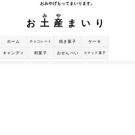
Skip
おみやげもってまいります。
to
み
や
content
お
土
産
まいり
ホーム
焼き菓子
ケーキ
チョコレート
キャンディ
和菓子
おせんべい
スナック菓子