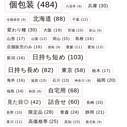
個包装
(484)
兵庫
(30)
六花亭
(9)
北海道
(88)
千葉
(12)
冷蔵保存
(9)
変わり種
(30)
大阪
(19)
宮城
(10)
富山
(9)
山形
(17)
岡山
(15)
島根
(16)
山梨
(12)
店舗販売のみ
(16)
愛媛
(11)
愛知
(12)
徳島
(9)
日持ち短め
(103)
新潟
(16)
日持ち長め
(82)
東京
(58)
栃木
(17)
福岡
(20)
海外
(16)
石川
(13)
滋賀
(10)
神奈川
(9)
自宅用
(68)
福島
(14)
秋田
(8)
詰合せ
(60)
見た目◎
(42)
長崎
(15)
限定品
(28)
青森
(24)
静岡
(21)
長野
(10)
高価格帯
(25)
香川
(11)
高知
(10)
鹿児島
(9)