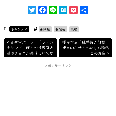
T
F
Li
H
P
共
w
a
n
at
o
有
itt
c
e
e
c
キャンディ
來間屋
個包装
島根
er
e
n
k
b
a
et
投
資生堂パーラー「ラ・ガ
櫻屋本店「純手焼き煎餅」
ナサンド」ほんのり塩気＆
成田のおせんべいなら断然
o
稿
濃厚チョコが美味しいです
このお店
o
ナ
k
スポンサーリンク
ビ
ゲ
ー
シ
ョ