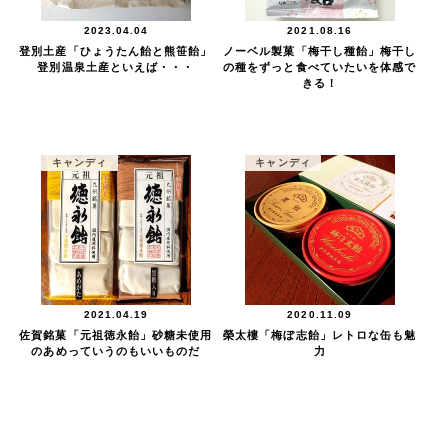
2023.04.04
2021.08.16
登別土産「ひょうたん飴と熊笹飴」
ノーベル製菓「梅干し種飴」梅干し
登別温泉土産といえば・・・
の種をずっと食べていたいを体感で
きる！
キャンディ
キャンディ
2021.04.19
2020.11.09
佐賀銘菓「元祖徳永飴」砂糖未使用
榮太樓「梅ぼ志飴」レトロな缶も魅
のあめっていうのもいいものだ
力