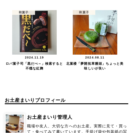
和菓子
和菓子
2024.11.19
2024.08.11
ロバ菓子司「黒だべ～」検索すると
北菓楼「夢開拓草饅頭」ちょっと美
不穏な紅麹
味しいが良い
お土産まいりプロフィール
お土産まいり管理人
職場や友人、大切な方へのお土産。実際に見て・買っ
て・食べてみて書いています。手提げ袋や包装紙の写