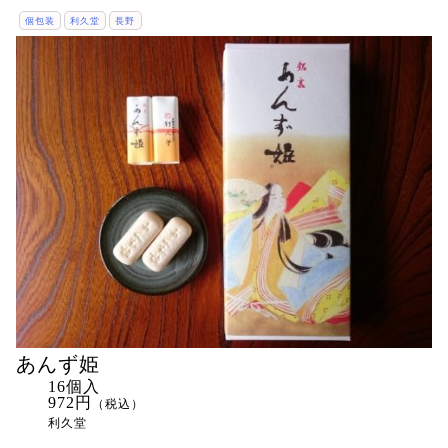
個包装
利久堂
長野
あんず姫
16個入
972円
（税込）
利久堂