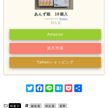
あんず姫 16個入
created by
Rinker
利久堂
Amazon
楽天市場
Yahooショッピング
T
F
Li
H
P
共
w
a
n
at
o
有
itt
c
e
e
c
和菓子
個包装
利久堂
長野