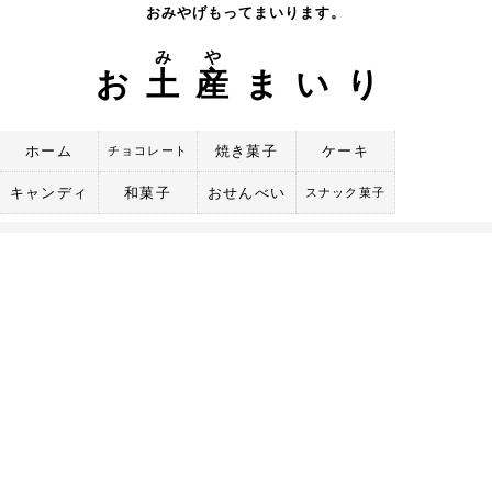
Skip
おみやげもってまいります。
to
み
や
content
お
土
産
まいり
ホーム
焼き菓子
ケーキ
チョコレート
キャンディ
和菓子
おせんべい
スナック菓子