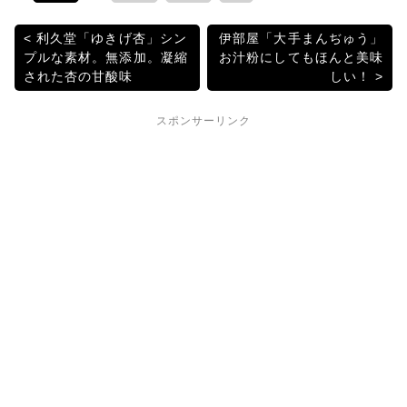
er
e
n
k
b
a
et
投
利久堂「ゆきげ杏」シン
伊部屋「大手まんぢゅう」
プルな素材。無添加。凝縮
お汁粉にしてもほんと美味
o
稿
された杏の甘酸味
しい！
o
ナ
k
スポンサーリンク
ビ
ゲ
ー
シ
ョ
ン