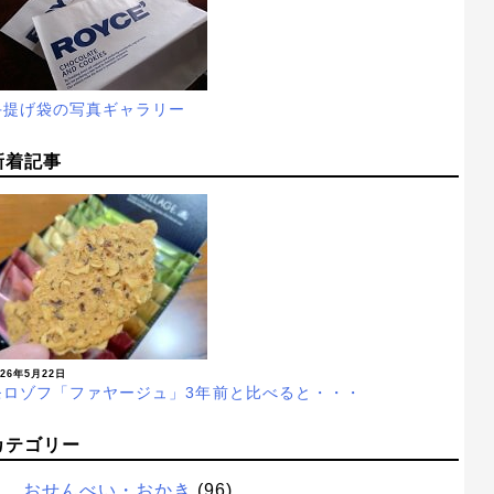
手提げ袋の写真ギャラリー
新着記事
026年5月22日
モロゾフ「ファヤージュ」3年前と比べると・・・
カテゴリー
おせんべい・おかき
(96)