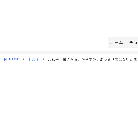
Skip
to
content
ホーム
チョ
HOME
/
和菓子
/
たねや「栗子みち」やや甘め。あっさりではないと思