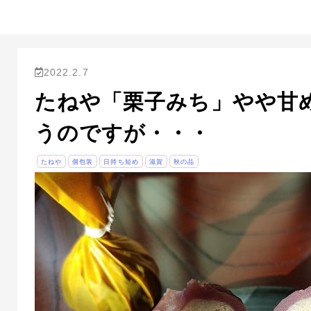
2022.2.7
たねや「栗子みち」やや甘
うのですが・・・
たねや
個包装
日持ち短め
滋賀
秋の品