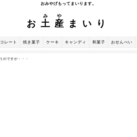
おみやげもってまいります。
み
や
お
土
産
まいり
コレート
焼き菓子
ケーキ
キャンディ
和菓子
おせんべい
うのですが・・・