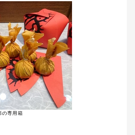
形の専用箱
。