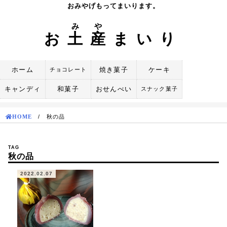
Skip
おみやげもってまいります。
to
み
や
content
お
土
産
まいり
ホーム
焼き菓子
ケーキ
チョコレート
キャンディ
和菓子
おせんべい
スナック菓子
HOME
/
秋の品
TAG
秋の品
2022.02.07