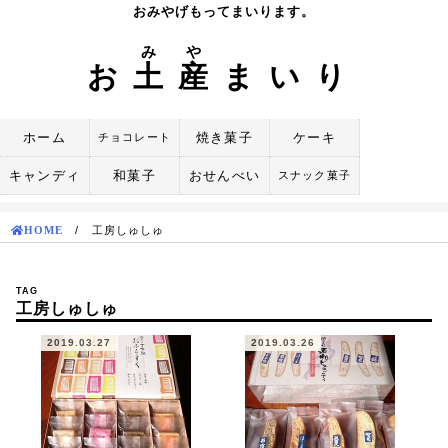
Skip
おみやげもってまいります。
to
み
や
content
お
土
産
まいり
ホーム
焼き菓子
ケーキ
チョコレート
キャンディ
和菓子
おせんべい
スナック菓子
HOME
/
工房しゅしゅ
TAG
工房しゅしゅ
2019.03.27
2019.03.26