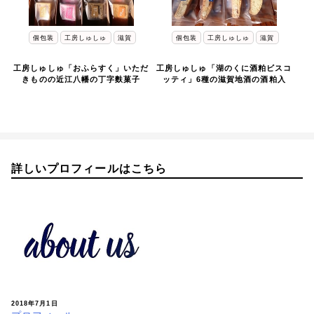
個包装
工房しゅしゅ
滋賀
個包装
工房しゅしゅ
滋賀
工房しゅしゅ「おふらすく」いただ
工房しゅしゅ「湖のくに酒粕ビスコ
きものの近江八幡の丁字麩菓子
ッティ」6種の滋賀地酒の酒粕入
詳しいプロフィールはこちら
2018年7月1日