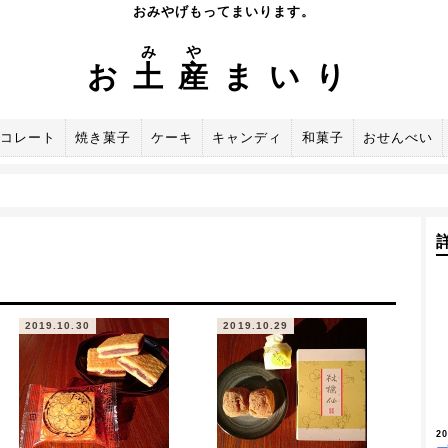
おみやげもってまいります。
み
や
お
土
産
まいり
コレート
焼き菓子
ケーキ
キャンディ
和菓子
おせんべい
2019.10.30
2019.10.29
2