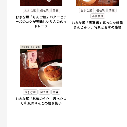
おきな屋
個包装
青森
おきな屋
個包装
青森
高価格帯
おきな屋「りんご釉」バターとチ
ーズのコクが美味しいりんごのマ
おきな屋「雪逍遙」真っ白な軽羹
ドレーヌ
まんじゅう。写真とお味の感想
2019.10.28
おきな屋
個包装
青森
おきな屋「林檎のうた」思ったよ
り和風のりんごの焼き菓子