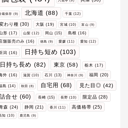
六花亭
(9)
北海道
(88)
千葉
(12)
冷蔵保存
(9)
変わり種
(30)
大阪
(19)
宮城
(10)
富山
(9)
山形
(17)
岡山
(15)
島根
(16)
山梨
(12)
店舗販売のみ
(16)
愛媛
(11)
愛知
(12)
徳島
(9)
日持ち短め
(103)
新潟
(16)
日持ち長め
(82)
東京
(58)
栃木
(17)
福岡
(20)
海外
(16)
石川
(13)
滋賀
(10)
神奈川
(9)
自宅用
(68)
見た目◎
(42)
福島
(14)
秋田
(8)
詰合せ
(60)
限定品
(28)
長崎
(15)
長野
(10)
青森
(24)
高価格帯
(25)
静岡
(21)
香川
(11)
高知
(10)
鹿児島
(9)