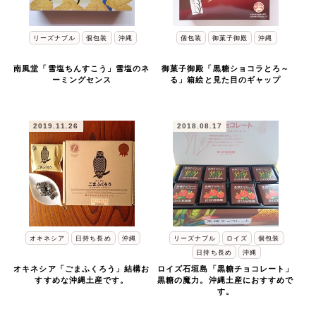
リーズナブル
個包装
沖縄
個包装
御菓子御殿
沖縄
南風堂「雪塩ちんすこう」雪塩のネ
御菓子御殿「黒糖ショコラとろ～
ーミングセンス
る」箱絵と見た目のギャップ
2019.11.26
2018.08.17
オキネシア
日持ち長め
沖縄
リーズナブル
ロイズ
個包装
日持ち長め
沖縄
オキネシア「ごまふくろう」結構お
ロイズ石垣島「黒糖チョコレート」
すすめな沖縄土産です。
黒糖の魔力。沖縄土産におすすめで
す。