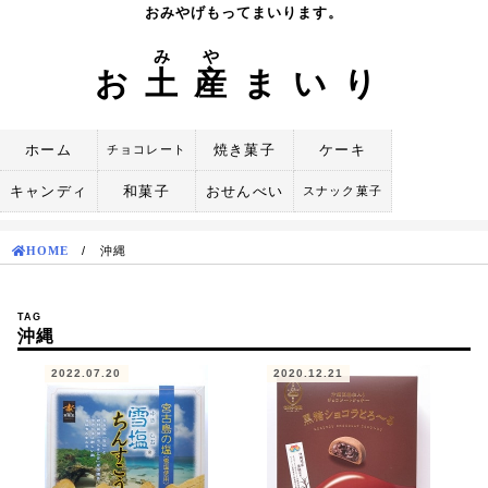
Skip
おみやげもってまいります。
to
み
や
content
お
土
産
まいり
ホーム
焼き菓子
ケーキ
チョコレート
キャンディ
和菓子
おせんべい
スナック菓子
HOME
/
沖縄
TAG
沖縄
2022.07.20
2020.12.21