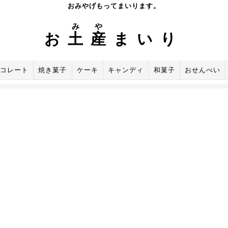
おみやげもってまいります。
み
や
お
土
産
まいり
コレート
焼き菓子
ケーキ
キャンディ
和菓子
おせんべい