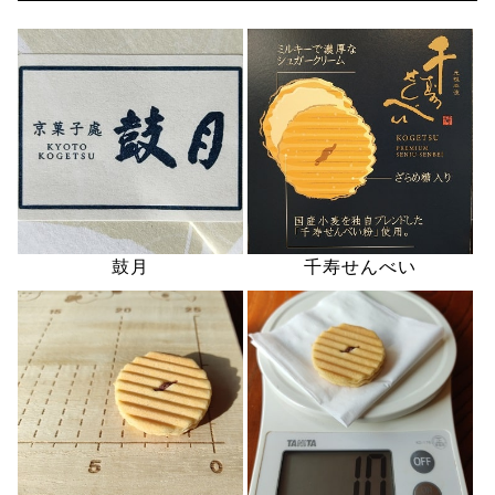
鼓月
千寿せんべい