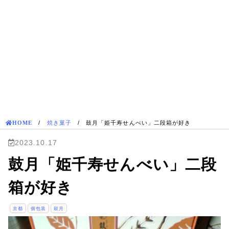
HOME
/
焼き菓子
/
鼓月「姫千寿せんべい」二段箱が好き
2023.10.17
鼓月「姫千寿せんべい」二段
箱が好き
京都
個包装
鼓月