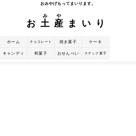
Skip
おみやげもってまいります。
to
み
や
content
お
土
産
まいり
ホーム
焼き菓子
ケーキ
チョコレート
キャンディ
和菓子
おせんべい
スナック菓子