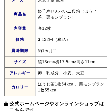
メーカー
京菓子處 鼓月
姫千寿せんべい二段箱（ほうじ
商品名
茶、栗モンブラン）
内容量
各12枚
価格
3,132円（税込）
賞味期限
約1ヵ月半
サイズ
縦13cm×横17.5cm×高さ11cm
アレルギー
卵、乳成分、小麦、大豆
ほうじ茶1枚54kcal、栗モンブラン
カロリー
1枚55kcal
公式ホームページやオンラインショップは
こちらです。