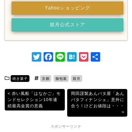
Yahooショッピング
鼓月公式ストア
T
F
Li
H
P
共
w
a
n
at
o
有
itt
c
e
e
c
焼き菓子
京都
個包装
鼓月
er
e
n
k
b
a
et
投
赤い風船「はなかご」モ
岡田謹製あんバタ屋「あん
ンドセレクション10年連
バタフィナンシェ」意外に
o
稿
続最高金賞の意義
合う！けどお値段は・・・
o
ナ
k
ビ
スポンサーリンク