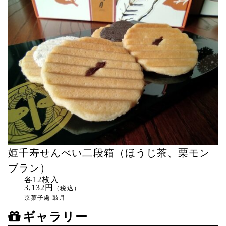
姫千寿せんべい二段箱（ほうじ茶、栗モン
ブラン）
各12枚入
3,132円
（税込）
京菓子處 鼓月
ギャラリー