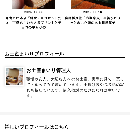
2025.12.22
2025.09.16
鎌倉五郎本店「鎌倉チョコサンドだ
廣尾瓢月堂「六瓢息災」生姜がピリ
ょ」可愛らしいうさぎプリントとチ
ッときいた味のある和洋菓子
ョコの厚みが◎
お土産まいりプロフィール
お土産まいり管理人
職場や友人、大切な方へのお土産。実際に見て・買っ
て・食べてみて書いています。手提げ袋や包装紙の写
真も載せています。購入検討の助けになれば幸いで
す。
詳しいプロフィールはこちら