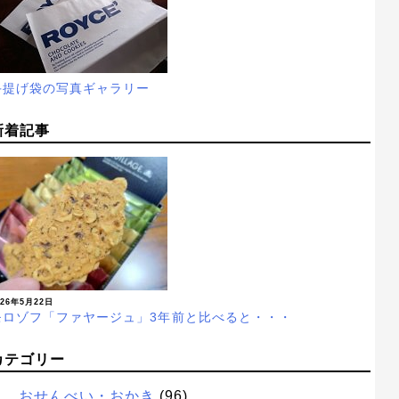
手提げ袋の写真ギャラリー
新着記事
026年5月22日
モロゾフ「ファヤージュ」3年前と比べると・・・
カテゴリー
おせんべい・おかき
(96)