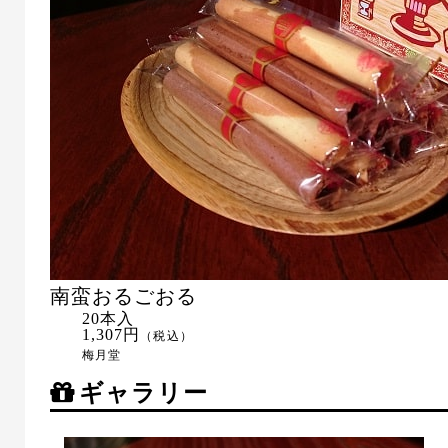
南蛮おるごおる
20本入
1,307円
（税込）
梅月堂
ギャラリー