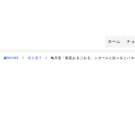
Skip
to
content
ホーム
チョ
HOME
/
焼き菓子
/
梅月堂「南蛮おるごおる」シガールと比べるとバタ