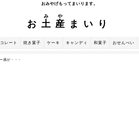
おみやげもってまいります。
み
や
お
土
産
まいり
コレート
焼き菓子
ケーキ
キャンディ
和菓子
おせんべい
ー感が・・・