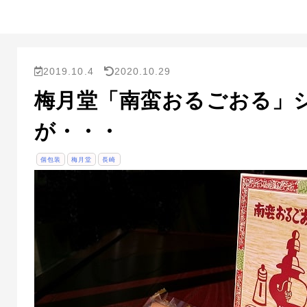
2019.10.4
2020.10.29
梅月堂「南蛮おるごおる」
が・・・
個包装
梅月堂
長崎