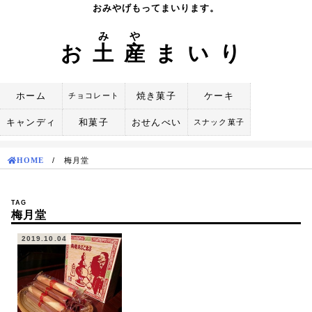
Skip
おみやげもってまいります。
to
み
や
content
お
土
産
まいり
ホーム
焼き菓子
ケーキ
チョコレート
キャンディ
和菓子
おせんべい
スナック菓子
HOME
/
梅月堂
TAG
梅月堂
2019.10.04