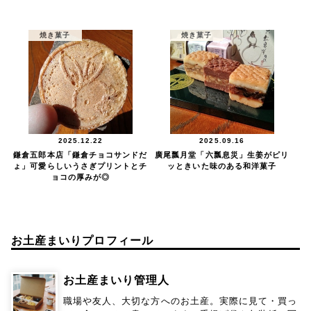
焼き菓子
焼き菓子
2025.12.22
2025.09.16
鎌倉五郎本店「鎌倉チョコサンドだ
廣尾瓢月堂「六瓢息災」生姜がピリ
ょ」可愛らしいうさぎプリントとチ
ッときいた味のある和洋菓子
ョコの厚みが◎
お土産まいりプロフィール
お土産まいり管理人
職場や友人、大切な方へのお土産。実際に見て・買っ