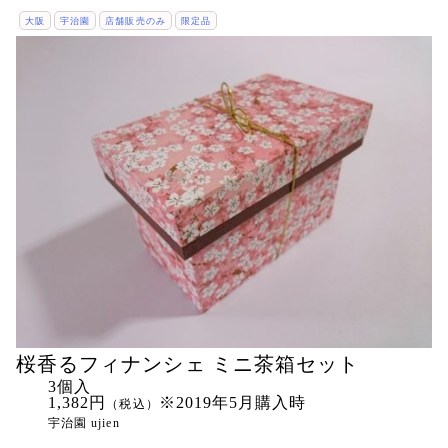
大阪
宇治園
店舗販売のみ
限定品
桜香るフィナンシェ ミニ茶箱セット
3個入
1,382円
※2019年5月購入時
（税込）
宇治園 ujien