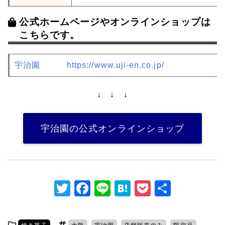
公式ホームページやオンラインショップは
こちらです。
宇治園
https://www.uji-en.co.jp/
↓ ↓ ↓
宇治園の公式オンラインショップ
T
F
Li
H
P
共
w
a
n
at
o
有
itt
c
e
e
c