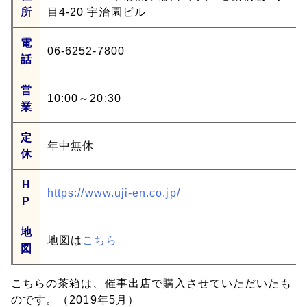
所
目4-20 宇治園ビル
電
06-6252-7800
話
営
10:00～20:30
業
定
年中無休
休
H
https://www.uji-en.co.jp/
P
地
地図は
こちら
図
こちらの茶箱は、催事出店で購入させていただいたも
のです。（2019年5月）