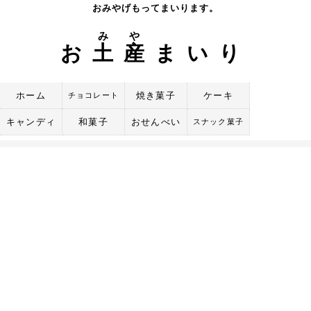
Skip
おみやげもってまいります。
to
み
や
content
お
土
産
まいり
ホーム
焼き菓子
ケーキ
チョコレート
キャンディ
和菓子
おせんべい
スナック菓子