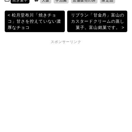
焼き菓子
大阪
宇治園
店舗販売のみ
限定品
er
e
n
k
b
a
et
投
松月堂布川「焼きチョ
リブラン「甘金丹」富山の
コ」甘さを控えていない濃
カスタードクリームの蒸し
o
稿
厚なチョコ
菓子。富山銘菓です。
o
ナ
k
スポンサーリンク
ビ
ゲ
ー
シ
ョ
ン