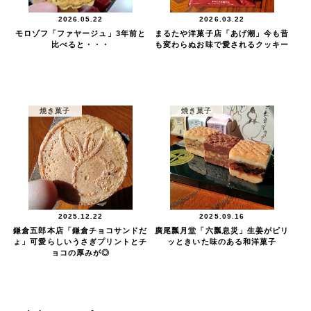
2026.05.22
2026.03.22
モロゾフ「ファヤージュ」3年前と
まるたや洋菓子店「あげ潮」今も昔
比べると・・・
も変わらぬお味で愛されるクッキー
焼き菓子
焼き菓子
2025.12.22
2025.09.16
鎌倉五郎本店「鎌倉チョコサンドだ
廣尾瓢月堂「六瓢息災」生姜がピリ
ょ」可愛らしいうさぎプリントとチ
ッときいた味のある和洋菓子
ョコの厚みが◎