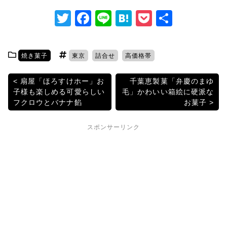
T
F
Li
H
P
共
w
a
n
at
o
有
itt
c
e
e
c
焼き菓子
東京
詰合せ
高価格帯
er
e
n
k
b
a
et
投
扇屋「ほろすけホー」お
千葉恵製菓「弁慶のまゆ
子様も楽しめる可愛らしい
毛」かわいい箱絵に硬派な
o
稿
フクロウとバナナ餡
お菓子
o
ナ
k
スポンサーリンク
ビ
ゲ
ー
シ
ョ