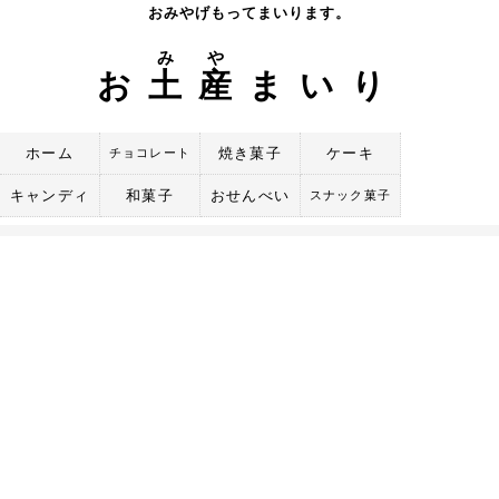
Skip
おみやげもってまいります。
to
み
や
content
お
土
産
まいり
ホーム
焼き菓子
ケーキ
チョコレート
キャンディ
和菓子
おせんべい
スナック菓子