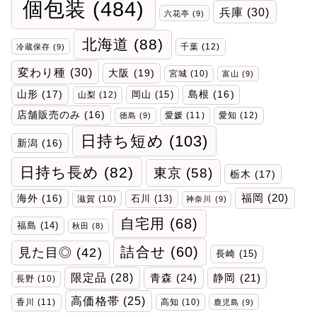
個包装
(484)
兵庫
(30)
六花亭
(9)
北海道
(88)
千葉
(12)
冷蔵保存
(9)
変わり種
(30)
大阪
(19)
宮城
(10)
富山
(9)
山形
(17)
岡山
(15)
島根
(16)
山梨
(12)
店舗販売のみ
(16)
愛媛
(11)
愛知
(12)
徳島
(9)
日持ち短め
(103)
新潟
(16)
日持ち長め
(82)
東京
(58)
栃木
(17)
福岡
(20)
海外
(16)
石川
(13)
滋賀
(10)
神奈川
(9)
自宅用
(68)
福島
(14)
秋田
(8)
詰合せ
(60)
見た目◎
(42)
長崎
(15)
限定品
(28)
青森
(24)
静岡
(21)
長野
(10)
高価格帯
(25)
香川
(11)
高知
(10)
鹿児島
(9)