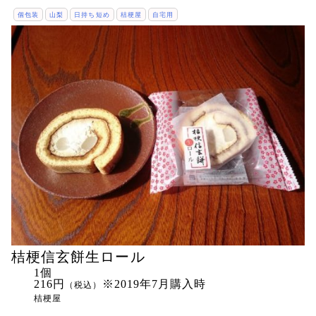
個包装
山梨
日持ち短め
桔梗屋
自宅用
桔梗信玄餅生ロール
1個
216円
※2019年7月購入時
（税込）
桔梗屋