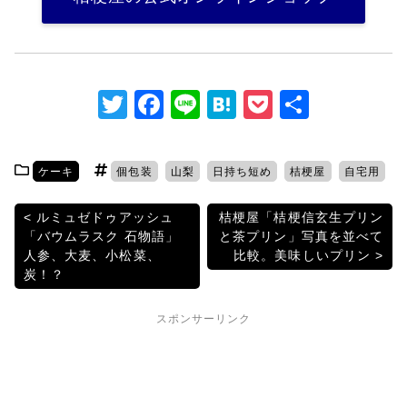
T
F
Li
H
P
共
w
a
n
at
o
有
itt
c
e
e
c
ケーキ
個包装
山梨
日持ち短め
桔梗屋
自宅用
er
e
n
k
b
a
et
投
ルミュゼドゥアッシュ
桔梗屋「桔梗信玄生プリン
「バウムラスク 石物語」
と茶プリン」写真を並べて
o
稿
人参、大麦、小松菜、
比較。美味しいプリン
o
炭！？
ナ
k
ビ
スポンサーリンク
ゲ
ー