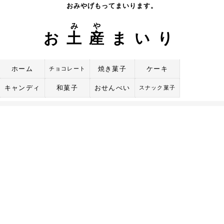
Skip
おみやげもってまいります。
to
み
や
content
お
土
産
まいり
ホーム
焼き菓子
ケーキ
チョコレート
キャンディ
和菓子
おせんべい
スナック菓子