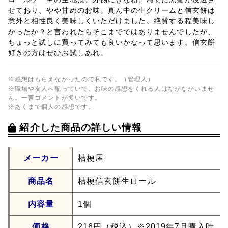
せており、やや甘めのお味。真ん中の生クリームと信玄餅は
意外と相性良く美味しくいただけました。絶賛する程美味し
かったか？と言われたらそこまでではありませんでしたが、
ちょっと試しに買ってみても良いかなって思います。信玄餅
好きの方はぜひお試しあれ。
※感想はもらえなかったので私です。（管理人）
※職場や友人へ配っていて、お味の感想をくれる人はなかなかいませ
ん。一言コメントが多いです。
※あくまで個人の感想です。
紹介した商品の詳しい情報
メーカー
桔梗屋
商品名
桔梗信玄餅生ロール
内容量
1個
価格
216円（税込）※2019年7月購入時