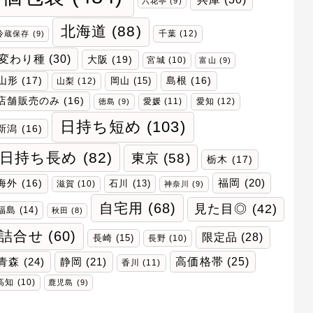
六花亭
(9)
北海道
(88)
千葉
(12)
冷蔵保存
(9)
変わり種
(30)
大阪
(19)
宮城
(10)
富山
(9)
山形
(17)
岡山
(15)
島根
(16)
山梨
(12)
店舗販売のみ
(16)
愛媛
(11)
愛知
(12)
徳島
(9)
日持ち短め
(103)
新潟
(16)
日持ち長め
(82)
東京
(58)
栃木
(17)
福岡
(20)
海外
(16)
石川
(13)
滋賀
(10)
神奈川
(9)
自宅用
(68)
見た目◎
(42)
福島
(14)
秋田
(8)
詰合せ
(60)
限定品
(28)
長崎
(15)
長野
(10)
青森
(24)
高価格帯
(25)
静岡
(21)
香川
(11)
高知
(10)
鹿児島
(9)