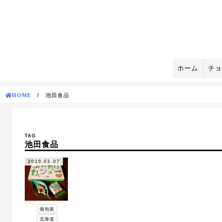
Skip
to
content
ホーム
チョ
HOME
/
池田食品
TAG
池田食品
2019.03.07
個包装
北海道