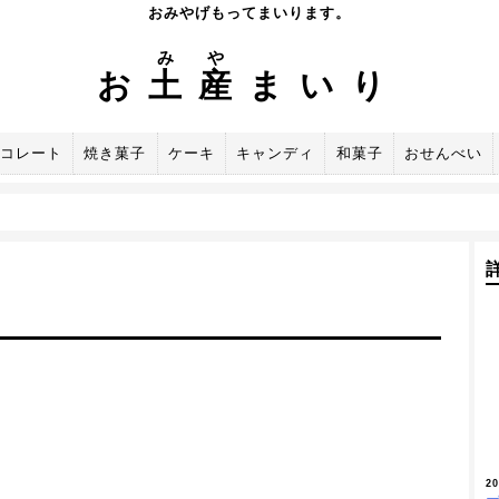
おみやげもってまいります。
み
や
お
土
産
まいり
コレート
焼き菓子
ケーキ
キャンディ
和菓子
おせんべい
2