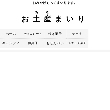
Skip
おみやげもってまいります。
to
み
や
content
お
土
産
まいり
ホーム
焼き菓子
ケーキ
チョコレート
キャンディ
和菓子
おせんべい
スナック菓子