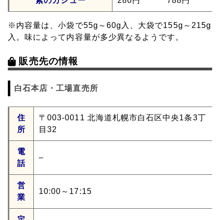
素のカシュー
280円
788円
※内容量は、小袋で55g～60g入、大袋で155g～215g
入。味によって内容量が多少異なるようです。
販売先の情報
白石本店・工場直売所
住
〒003-0011 北海道札幌市白石区中央1条3丁
所
目32
電
–
話
営
10:00～17:15
業
定