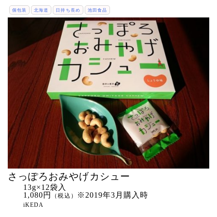
個包装
北海道
日持ち長め
池田食品
さっぽろおみやげカシュー
13g×12袋入
1,080円
※2019年3月購入時
（税込）
iKEDA