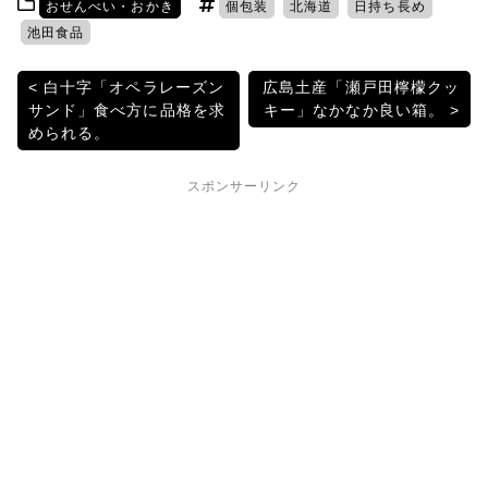
おせんべい・おかき
個包装
北海道
日持ち長め
er
e
n
k
池田食品
b
a
et
投
白十字「オペラレーズン
広島土産「瀬戸田檸檬クッ
o
サンド」食べ方に品格を求
キー」なかなか良い箱。
稿
o
められる。
k
ナ
スポンサーリンク
ビ
ゲ
ー
シ
ョ
ン