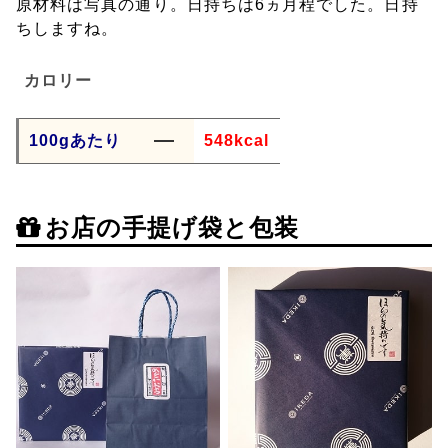
原材料は写真の通り。日持ちは6ヵ月程でした。日持
ちしますね。
カロリー
100gあたり
548kcal
お店の手提げ袋と包装