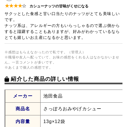
★
★
★
★
☆
カシューナッツの甘味がくせになる
サクッとした食感と甘い口当たりのナッツがとても美味しい
です。
ナッツ系は、アレルギーの方もいらっしゃるので選ぶ側から
すると躊躇することもありますが、好みがわかっているなら
とても嬉しいお土産になるかと思います。
※感想はもらえなかったので私です。（管理人）
※職場や友人へ配っていて、お味の感想をくれる人はなかなかいませ
ん。一言コメントが多いです。
※あくまで個人の感想です。
紹介した商品の詳しい情報
メーカー
池田食品
商品名
さっぽろおみやげカシュー
内容量
13g×12袋