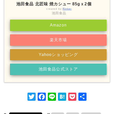
池田食品 北匠味 焼カシュー 85gｘ2個
created by
Rinker
池田食品
Amazon
楽天市場
Yahooショッピング
池田食品公式ストア
T
F
Li
H
P
共
w
a
n
at
o
有
itt
c
e
e
c