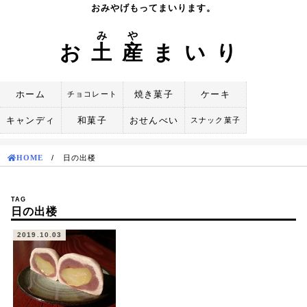
Skip
おみやげもってまいります。
to
み
や
content
お
土
産
まいり
ホーム
焼き菓子
ケーキ
チョコレート
キャンディ
和菓子
おせんべい
スナック菓子
HOME
/
日の出楼
TAG
日の出楼
2019.10.03