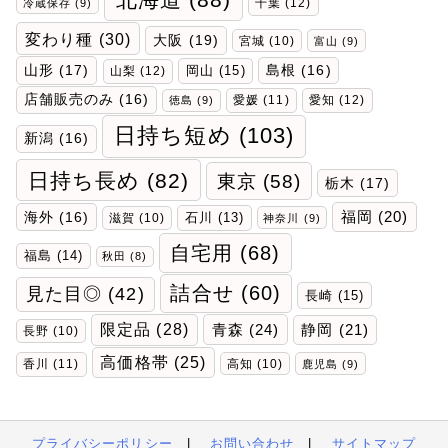
千葉
(12)
冷蔵保存
(9)
変わり種
(30)
大阪
(19)
宮城
(10)
富山
(9)
山形
(17)
岡山
(15)
島根
(16)
山梨
(12)
店舗販売のみ
(16)
愛媛
(11)
愛知
(12)
徳島
(9)
日持ち短め
(103)
新潟
(16)
日持ち長め
(82)
東京
(58)
栃木
(17)
福岡
(20)
海外
(16)
石川
(13)
滋賀
(10)
神奈川
(9)
自宅用
(68)
福島
(14)
秋田
(8)
詰合せ
(60)
見た目◎
(42)
長崎
(15)
限定品
(28)
青森
(24)
静岡
(21)
長野
(10)
高価格帯
(25)
香川
(11)
高知
(10)
鹿児島
(9)
プライバシーポリシー
|
お問い合わせ
|
サイトマップ