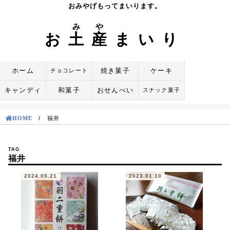
Skip
おみやげもってまいります。
to
み
や
content
お
土
産
まいり
ホーム
焼き菓子
ケーキ
チョコレート
キャンディ
和菓子
おせんべい
スナック菓子
HOME
/
福井
TAG
福井
2024.05.21
2023.01.10