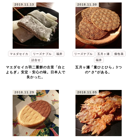
2019.11.13
2018.11.30
マエダセイカ
リーズナブル
福井
リーズナブル
五月ヶ瀬
個包装
詰合せ
福井
マエダセイカ羽二重餅の古里「白と
五月ヶ瀬「童ひとひら」3つ
よもぎ」安定・安心の味。日本人で
の“さ”がある。
良かった。
2018.11.29
2018.11.05