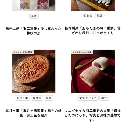
個包装
福井
福井
新珠製菓「あらたまの羽二重餅」舌
福井土産「羽二重餅」少し変わった
ざわり程好い甘さがとても
棒状の形
2022.04.04
2019.11.14
五月ヶ瀬
個包装
福井
マエダセイカ
福井
五月ヶ瀬「五月ヶ瀬煎餅」福井の銘
マエダセイカ羽二重餅の古里「織福
菓・お土産を紹介
と幻のにっき」写真とお味の感想で
す。