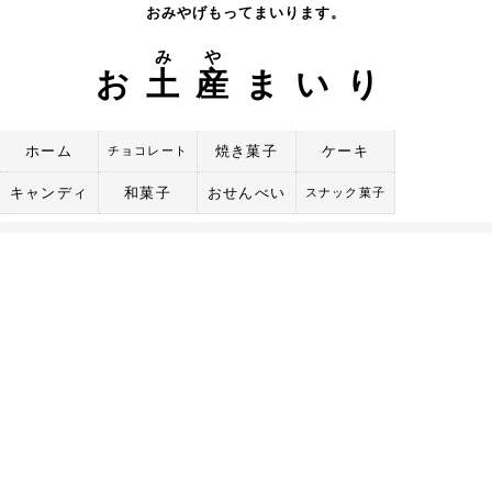
Skip
おみやげもってまいります。
to
み
や
content
お
土
産
まいり
ホーム
焼き菓子
ケーキ
チョコレート
キャンディ
和菓子
おせんべい
スナック菓子