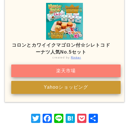
コロンとカワイイクマゴロン付☆シレトコド
ーナツ人気No.5セット
created by
Rinker
楽天市場
Yahooショッピング
T
F
Li
H
P
共
w
a
n
at
o
有