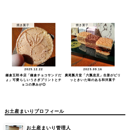
焼き菓子
焼き菓子
2025.12.22
2025.09.16
鎌倉五郎本店「鎌倉チョコサンドだ
廣尾瓢月堂「六瓢息災」生姜がピリ
ょ」可愛らしいうさぎプリントとチ
ッときいた味のある和洋菓子
ョコの厚みが◎
お土産まいりプロフィール
お土産まいり管理人