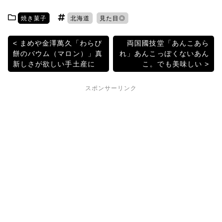
itt
c
e
e
c
焼き菓子
北海道
見た目◎
er
e
n
k
b
a
et
投
まめや金澤萬久「わらび
両国國技堂「あんこあら
餅のバウム（マロン）」真
れ」あんこっぽくないあん
o
稿
新しさが欲しい手土産に
こ。でも美味しい
o
ナ
k
スポンサーリンク
ビ
ゲ
ー
シ
ョ
ン