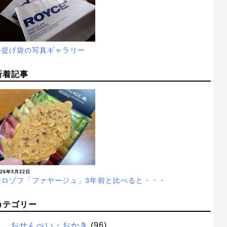
手提げ袋の写真ギャラリー
新着記事
026年5月22日
モロゾフ「ファヤージュ」3年前と比べると・・・
カテゴリー
おせんべい・おかき
(96)