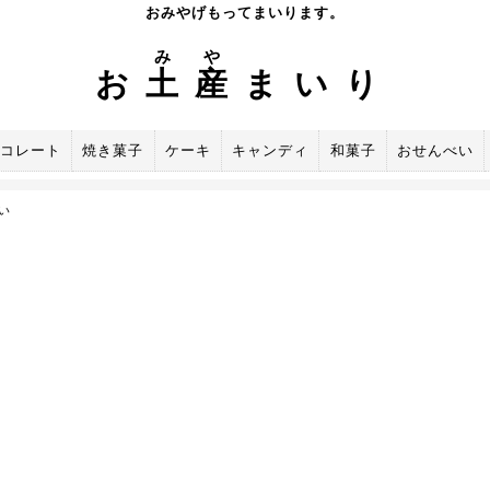
おみやげもってまいります。
み
や
お
土
産
まいり
コレート
焼き菓子
ケーキ
キャンディ
和菓子
おせんべい
い