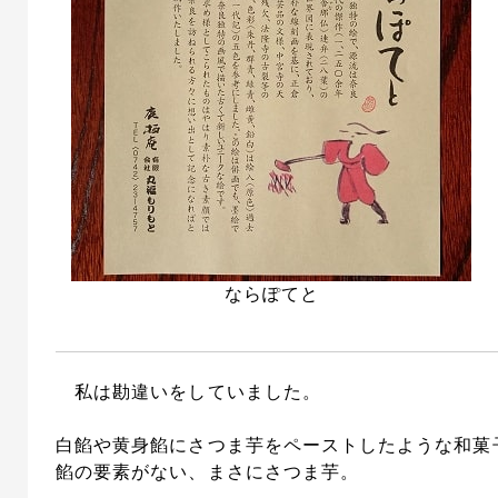
ならぽてと
私は勘違いをしていました。
白餡や黄身餡にさつま芋をペーストしたような和菓
餡の要素がない、まさにさつま芋。