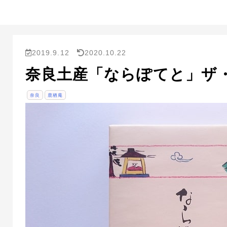
2019.9.12
2020.10.22
奈良土産「ならぽてと」ザ
奈良
鹿栖庵