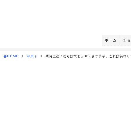
Skip
to
content
ホーム
チョ
HOME
/
和菓子
/
奈良土産「ならぽてと」ザ・さつま芋。これは美味し