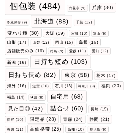
個包装
(484)
兵庫
(30)
六花亭
(9)
北海道
(88)
千葉
(12)
冷蔵保存
(9)
変わり種
(30)
大阪
(19)
宮城
(10)
富山
(9)
山形
(17)
岡山
(15)
島根
(16)
山梨
(12)
店舗販売のみ
(16)
愛媛
(11)
愛知
(12)
徳島
(9)
日持ち短め
(103)
新潟
(16)
日持ち長め
(82)
東京
(58)
栃木
(17)
福岡
(20)
海外
(16)
石川
(13)
滋賀
(10)
神奈川
(9)
自宅用
(68)
福島
(14)
秋田
(8)
詰合せ
(60)
見た目◎
(42)
長崎
(15)
限定品
(28)
青森
(24)
静岡
(21)
長野
(10)
高価格帯
(25)
香川
(11)
高知
(10)
鹿児島
(9)