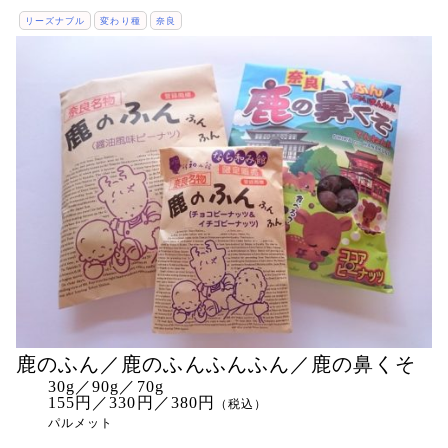
リーズナブル
変わり種
奈良
鹿のふん／鹿のふんふんふん／鹿の鼻くそ
30g／90g／70g
155円／330円／380円
（税込）
パルメット