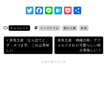
T
F
Li
H
P
共
w
a
n
at
o
有
itt
c
e
e
c
チョコレート
リーズナブル
変わり種
奈良
er
e
n
k
b
a
et
投
奈良土産「ならぽてと」
奈良土産「鳴鐘の柿」デフ
ザ・さつま芋。これは美味
ォルメされた可愛らしい柿
o
稿
しい
が美味しい
o
ナ
k
スポンサーリンク
ビ
ゲ
ー
シ
ョ