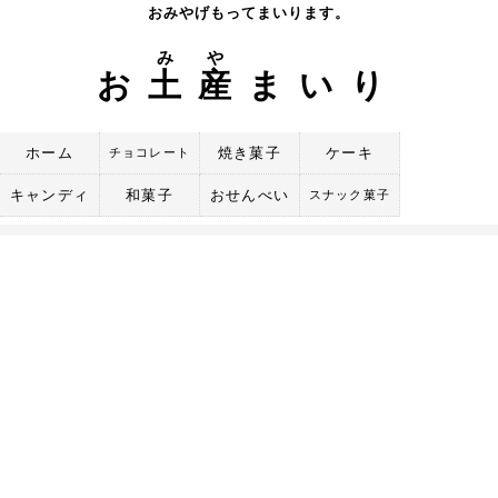
Skip
おみやげもってまいります。
to
み
や
content
お
土
産
まいり
ホーム
焼き菓子
ケーキ
チョコレート
キャンディ
和菓子
おせんべい
スナック菓子