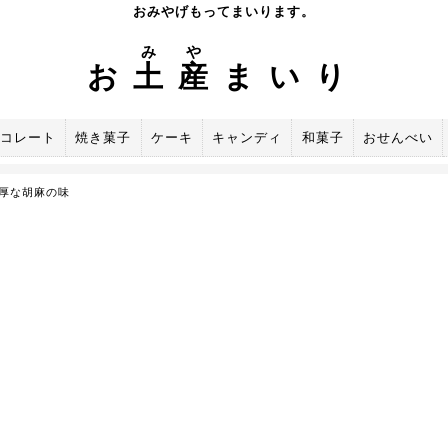
おみやげもってまいります。
み
や
お
土
産
まいり
コレート
焼き菓子
ケーキ
キャンディ
和菓子
おせんべい
厚な胡麻の味