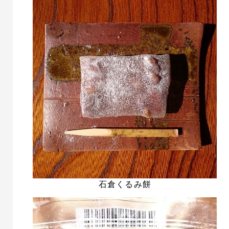
石倉くるみ餅