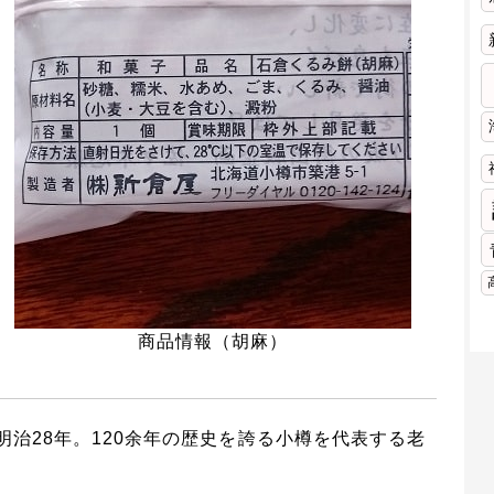
商品情報（胡麻）
治28年。120余年の歴史を誇る小樽を代表する老