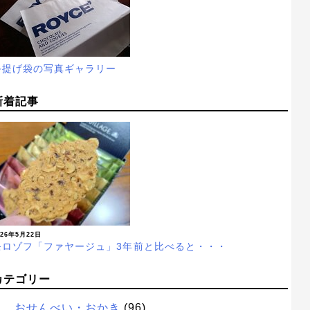
手提げ袋の写真ギャラリー
新着記事
026年5月22日
モロゾフ「ファヤージュ」3年前と比べると・・・
カテゴリー
おせんべい・おかき
(96)