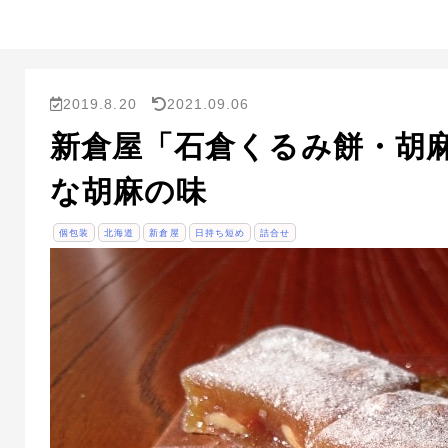
2019.8.20
2021.09.06
新倉屋「石倉くるみ餅・胡
な胡麻の味
個包装
北海道
新倉屋
日持ち短め
詰合せ