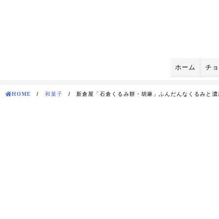
Skip
to
content
ホーム
チョ
HOME
/
和菓子
/
新倉屋「石倉くるみ餅・胡麻」ふんだんなくるみと濃