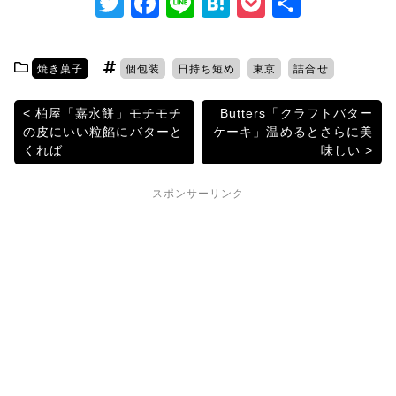
T
F
Li
H
P
共
w
a
n
at
o
有
itt
c
e
e
c
焼き菓子
個包装
日持ち短め
東京
詰合せ
er
e
n
k
b
a
et
投
柏屋「嘉永餅」モチモチ
Butters「クラフトバター
の皮にいい粒餡にバターと
ケーキ」温めるとさらに美
o
稿
くれば
味しい
o
ナ
k
スポンサーリンク
ビ
ゲ
ー
シ
ョ
ン