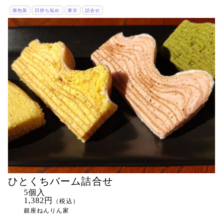
個包装
日持ち短め
東京
詰合せ
ひとくちバーム詰合せ
5個入
1,382円
（税込）
銀座ねんりん家