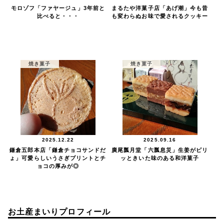
モロゾフ「ファヤージュ」3年前と
まるたや洋菓子店「あげ潮」今も昔
比べると・・・
も変わらぬお味で愛されるクッキー
焼き菓子
焼き菓子
2025.12.22
2025.09.16
鎌倉五郎本店「鎌倉チョコサンドだ
廣尾瓢月堂「六瓢息災」生姜がピリ
ょ」可愛らしいうさぎプリントとチ
ッときいた味のある和洋菓子
ョコの厚みが◎
お土産まいりプロフィール