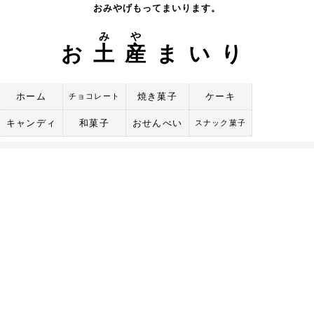
Skip
おみやげもってまいります。
to
み
や
content
お
土
産
まいり
ホーム
焼き菓子
ケーキ
チョコレート
キャンディ
和菓子
おせんべい
スナック菓子