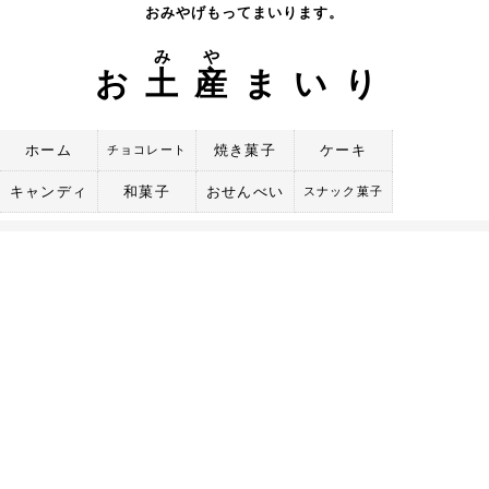
Skip
おみやげもってまいります。
to
み
や
content
お
土
産
まいり
ホーム
焼き菓子
ケーキ
チョコレート
キャンディ
和菓子
おせんべい
スナック菓子