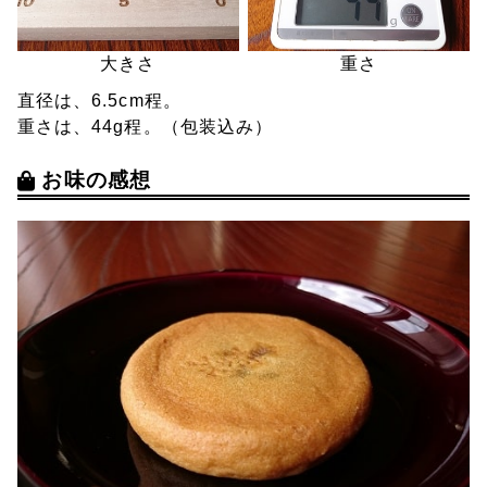
大きさ
重さ
直径は、6.5cm程。
重さは、44g程。（包装込み）
お味の感想