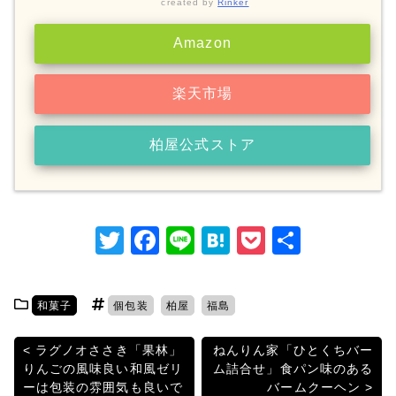
created by
Rinker
Amazon
楽天市場
柏屋公式ストア
T
F
Li
H
P
共
w
a
n
at
o
有
itt
c
e
e
c
和菓子
個包装
柏屋
福島
er
e
n
k
b
a
et
投
ラグノオささき「果林」
ねんりん家「ひとくちバー
りんごの風味良い和風ゼリ
ム詰合せ」食パン味のある
o
稿
ーは包装の雰囲気も良いで
バームクーヘン