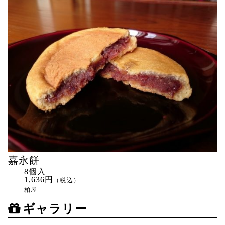
嘉永餅
8個入
1,636円
（税込）
柏屋
ギャラリー