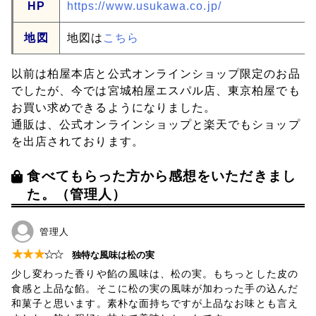
HP
https://www.usukawa.co.jp/
地図
地図は
こちら
以前は柏屋本店と公式オンラインショップ限定のお品
でしたが、今では宮城柏屋エスパル店、東京柏屋でも
お買い求めできるようになりました。
通販は、公式オンラインショップと楽天でもショップ
を出店されております。
食べてもらった方から感想をいただきまし
た。（管理人）
管理人
★
★
★
☆
☆
独特な風味は松の実
少し変わった香りや餡の風味は、松の実。もちっとした皮の
食感と上品な餡。そこに松の実の風味が加わった手の込んだ
和菓子と思います。素朴な面持ちですが上品なお味とも言え