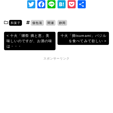
T
F
Li
H
P
共
w
a
n
at
o
有
itt
c
e
e
c
和菓子
個包装
間瀬
静岡
er
e
n
k
b
a
et
投
十火「獺祭 摘と恵」美
十火「摘tsumami」バジル
味しいのですが、お酒の味
を食べてみて欲しい
o
稿
は・・・
o
ナ
k
スポンサーリンク
ビ
ゲ
ー
シ
ョ
ン