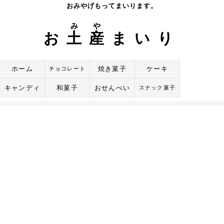
Skip
おみやげもってまいります。
to
み
や
content
お
土
産
まいり
ホーム
焼き菓子
ケーキ
チョコレート
キャンディ
和菓子
おせんべい
スナック菓子