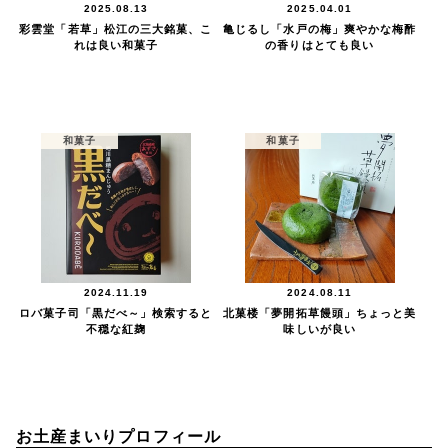
2025.08.13
2025.04.01
彩雲堂「若草」松江の三大銘菓、こ
亀じるし「水戸の梅」爽やかな梅酢
れは良い和菓子
の香りはとても良い
和菓子
和菓子
2024.11.19
2024.08.11
ロバ菓子司「黒だべ～」検索すると
北菓楼「夢開拓草饅頭」ちょっと美
不穏な紅麹
味しいが良い
お土産まいりプロフィール