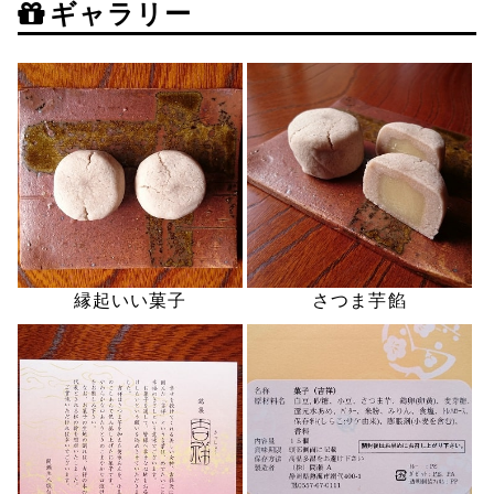
ギャラリー
縁起いい菓子
さつま芋餡