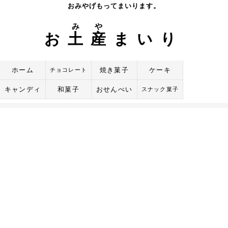
Skip
おみやげもってまいります。
to
み
や
content
お
土
産
まいり
ホーム
焼き菓子
ケーキ
チョコレート
キャンディ
和菓子
おせんべい
スナック菓子