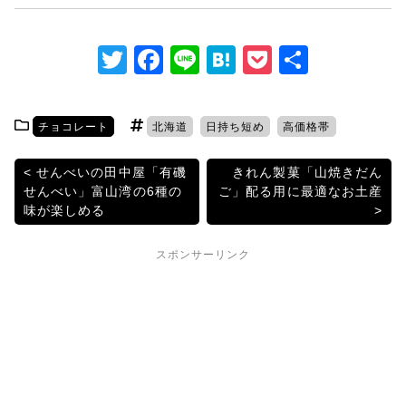
T
F
Li
H
P
共
w
a
n
at
o
有
itt
c
e
e
c
チョコレート
北海道
日持ち短め
高価格帯
er
e
n
k
b
a
et
投
せんべいの田中屋「有磯
きれん製菓「山焼きだん
せんべい」富山湾の6種の
ご」配る用に最適なお土産
o
稿
味が楽しめる
o
ナ
k
スポンサーリンク
ビ
ゲ
ー
シ
ョ