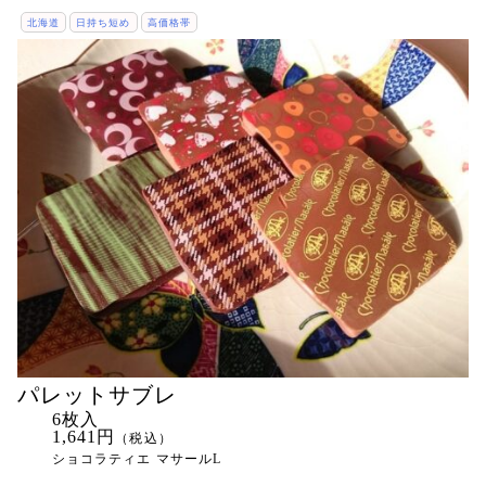
北海道
日持ち短め
高価格帯
パレットサブレ
6枚入
1,641円
（税込）
ショコラティエ マサールL