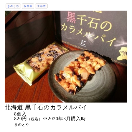
きのとや
個包装
北海道
北海道 黒千石のカラメルパイ
8個入
820円
※2020年3月購入時
（税込）
きのとや