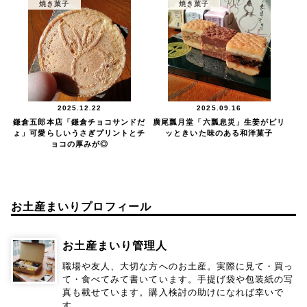
焼き菓子
焼き菓子
2025.12.22
2025.09.16
鎌倉五郎本店「鎌倉チョコサンドだ
廣尾瓢月堂「六瓢息災」生姜がピリ
ょ」可愛らしいうさぎプリントとチ
ッときいた味のある和洋菓子
ョコの厚みが◎
お土産まいりプロフィール
お土産まいり管理人
職場や友人、大切な方へのお土産。実際に見て・買っ
て・食べてみて書いています。手提げ袋や包装紙の写
真も載せています。購入検討の助けになれば幸いで
す。