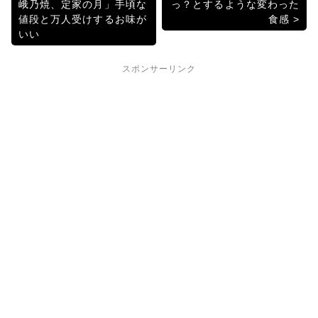
峨乃焼、定家の月」手頃な
っ？とするような変わった
o
稿
値段と万人受けするお味が
食感
o
いい
ナ
k
ビ
スポンサーリンク
ゲ
ー
シ
ョ
ン