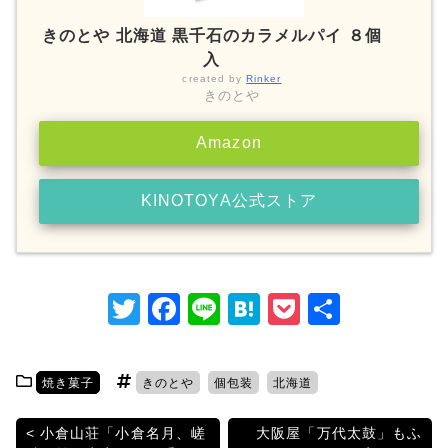
きのとや 北海道 黒千石のカラメルパイ ８個
入
created by
Rinker
きのとや
Amazon
KINOTOYA公式ストア
T
F
Li
H
P
共
w
a
n
at
o
有
itt
c
e
e
c
焼き菓子
きのとや
個包装
北海道
er
e
n
k
b
a
et
投
小倉山荘「小倉名月、嵯
大阪屋「万代太鼓」もふ