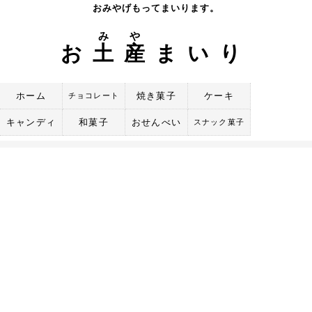
Skip
おみやげもってまいります。
to
み
や
content
お
土
産
まいり
ホーム
焼き菓子
ケーキ
チョコレート
キャンディ
和菓子
おせんべい
スナック菓子