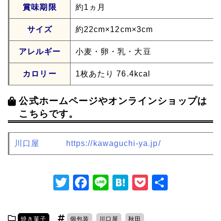
賞味期限
約1ヵ月
サイズ
約22cm×12cm×3cm
アレルギー
小麦・卵・乳・大豆
カロリー
1枚あたり 76.4kcal
公式ホームページやオンラインショップは
こちらです。
川口屋
https://kawaguchi-ya.jp/
T
F
Li
H
P
共
w
a
n
at
o
有
itt
c
e
e
c
焼き菓子
個包装
川口屋
秋田