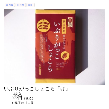
個包装
川口屋
秋田
いぶりがっこしょこら「け」
5枚入
972円
（税込）
お菓子の川口屋