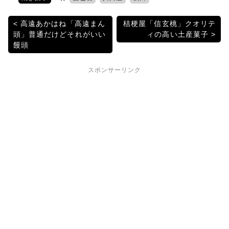
er
e
n
k
b
a
et
投
高遠あかはね「高遠まん
桔梗屋「信玄桃」クオリテ
頭」普通だけどそれがいい
ィの高い土産菓子
o
稿
饅頭
o
ナ
k
スポンサーリンク
ビ
ゲ
ー
シ
ョ
ン