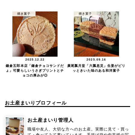
焼き菓子
焼き菓子
2025.12.22
2025.09.16
鎌倉五郎本店「鎌倉チョコサンドだ
廣尾瓢月堂「六瓢息災」生姜がピリ
ょ」可愛らしいうさぎプリントとチ
ッときいた味のある和洋菓子
ョコの厚みが◎
お土産まいりプロフィール
お土産まいり管理人
職場や友人、大切な方へのお土産。実際に見て・買っ
て・食べてみて書いています。手提げ袋や包装紙の写