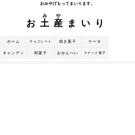
Skip
おみやげもってまいります。
to
み
や
content
お
土
産
まいり
ホーム
焼き菓子
ケーキ
チョコレート
キャンディ
和菓子
おせんべい
スナック菓子