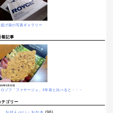
手提げ袋の写真ギャラリー
新着記事
026年5月22日
モロゾフ「ファヤージュ」3年前と比べると・・・
カテゴリー
おせんべい・おかき
(96)