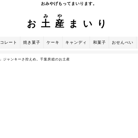
おみやげもってまいります。
み
や
お
土
産
まいり
コレート
焼き菓子
ケーキ
キャンディ
和菓子
おせんべい
」ジャンキーさ控えめ。千葉房総のお土産