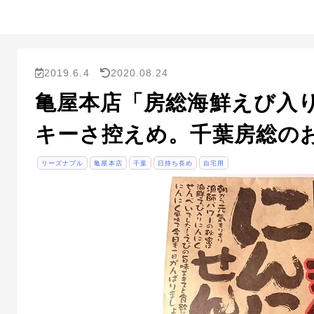
2019.6.4
2020.08.24
亀屋本店「房総海鮮えび入
キーさ控えめ。千葉房総の
リーズナブル
亀屋本店
千葉
日持ち長め
自宅用