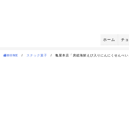
Skip
to
content
ホーム
チョ
HOME
/
スナック菓子
/
亀屋本店「房総海鮮えび入りにんにくせんべい