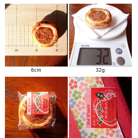
6cm
32g