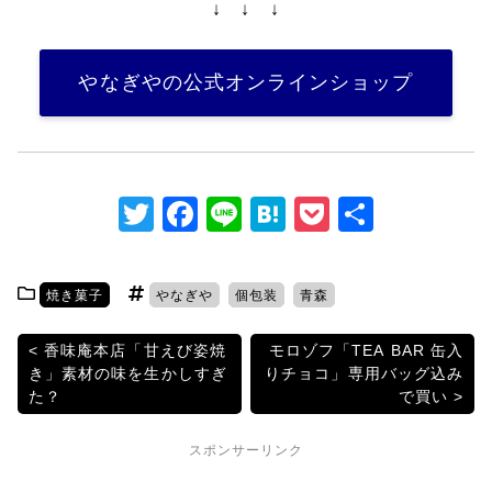
↓ ↓ ↓
やなぎやの公式オンラインショップ
T
F
Li
H
P
共
w
a
n
at
o
有
itt
c
e
e
c
焼き菓子
やなぎや
個包装
青森
er
e
n
k
b
a
et
投
香味庵本店「甘えび姿焼
モロゾフ「TEA BAR 缶入
き」素材の味を生かしすぎ
りチョコ」専用バッグ込み
o
稿
た？
で買い
o
ナ
k
スポンサーリンク
ビ