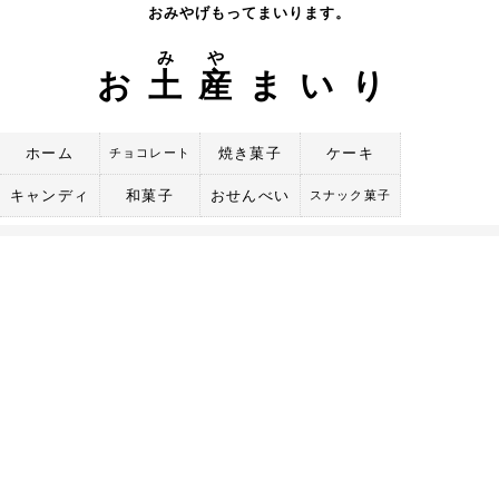
Skip
おみやげもってまいります。
to
み
や
content
お
土
産
まいり
ホーム
焼き菓子
ケーキ
チョコレート
キャンディ
和菓子
おせんべい
スナック菓子