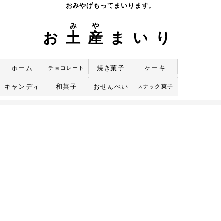
Skip
おみやげもってまいります。
to
み
や
content
お
土
産
まいり
ホーム
焼き菓子
ケーキ
チョコレート
キャンディ
和菓子
おせんべい
スナック菓子