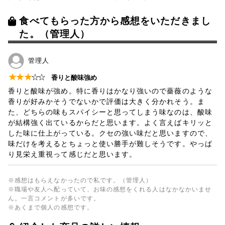
食べてもらった方から感想をいただきまし
た。（管理人）
管理人
★
★
★
☆
☆
香りと酸味強め
香りと酸味が強め。特に香りはかなり強いので薔薇のような
香りが好みかそうでないかで評価は大きく分かれそう。ま
た、どちらの味もスパイシーと思ってしまう味なのは、酸味
が結構強く出ているからだと思います。よく言えばキリッと
した味に仕上がっている。クセの強い味だと思いますので、
味だけを考えるとちょっと使い勝手が難しそうです。やっぱ
り見栄え重視って感じだと思います。
※感想はもらえなかったので私です。（管理人）
※職場や友人へ配っていて、お味の感想をくれる人はなかなかいませ
ん。一言コメントが多いです。
※あくまで個人の感想です。