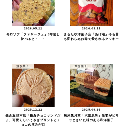
2026.05.22
2026.03.22
モロゾフ「ファヤージュ」3年前と
まるたや洋菓子店「あげ潮」今も昔
比べると・・・
も変わらぬお味で愛されるクッキー
焼き菓子
焼き菓子
2025.12.22
2025.09.16
鎌倉五郎本店「鎌倉チョコサンドだ
廣尾瓢月堂「六瓢息災」生姜がピリ
ょ」可愛らしいうさぎプリントとチ
ッときいた味のある和洋菓子
ョコの厚みが◎