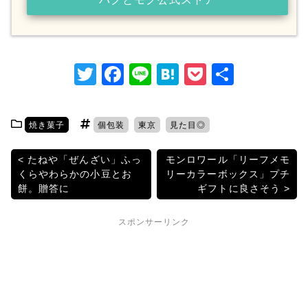
T
F
Li
H
P
共
w
a
n
at
o
有
itt
c
e
e
c
焼き菓子
個包装
東京
見た目◎
er
e
n
k
b
a
et
投
たねや「ぜんざい」ふっ
モンロワール「リーフメモ
くらやわらかの小豆とお
リーカラーボックス」プチ
o
稿
餅。贈答に
ギフトに良さそう
o
ナ
k
スポンサーリンク
ビ
ゲ
ー