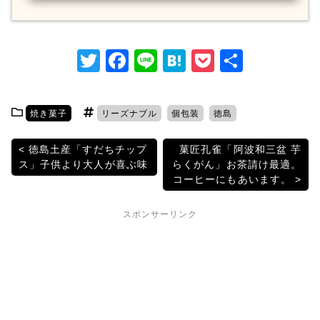
T
F
Li
H
P
共
w
a
n
at
o
有
itt
c
e
e
c
焼き菓子
リーズナブル
個包装
徳島
er
e
n
k
b
a
et
投
徳島土産「すだちチップ
菓匠孔雀「阿波和三盆 芋
ス」子供より大人が喜ぶ味
らくがん」お茶請け最適。
o
稿
コーヒーにもあいます。
o
ナ
k
スポンサーリンク
ビ
ゲ
ー
シ