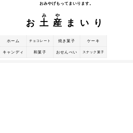
Skip
おみやげもってまいります。
to
み
や
content
お
土
産
まいり
ホーム
焼き菓子
ケーキ
チョコレート
キャンディ
和菓子
おせんべい
スナック菓子