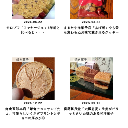
2026.05.22
2026.03.22
モロゾフ「ファヤージュ」3年前と
まるたや洋菓子店「あげ潮」今も昔
比べると・・・
も変わらぬお味で愛されるクッキー
焼き菓子
焼き菓子
2025.12.22
2025.09.16
鎌倉五郎本店「鎌倉チョコサンドだ
廣尾瓢月堂「六瓢息災」生姜がピリ
ょ」可愛らしいうさぎプリントとチ
ッときいた味のある和洋菓子
ョコの厚みが◎