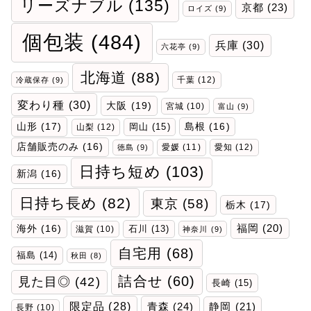
リーズナブル
(135)
京都
(23)
ロイズ
(9)
個包装
(484)
兵庫
(30)
六花亭
(9)
北海道
(88)
千葉
(12)
冷蔵保存
(9)
変わり種
(30)
大阪
(19)
宮城
(10)
富山
(9)
山形
(17)
岡山
(15)
島根
(16)
山梨
(12)
店舗販売のみ
(16)
愛媛
(11)
愛知
(12)
徳島
(9)
日持ち短め
(103)
新潟
(16)
日持ち長め
(82)
東京
(58)
栃木
(17)
福岡
(20)
海外
(16)
石川
(13)
滋賀
(10)
神奈川
(9)
自宅用
(68)
福島
(14)
秋田
(8)
詰合せ
(60)
見た目◎
(42)
長崎
(15)
限定品
(28)
青森
(24)
静岡
(21)
長野
(10)