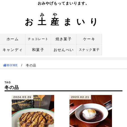
Skip
おみやげもってまいります。
to
み
や
content
お
土
産
まいり
ホーム
焼き菓子
ケーキ
チョコレート
キャンディ
和菓子
おせんべい
スナック菓子
HOME
/
冬の品
TAG
冬の品
2024.03.26
2023.02.21