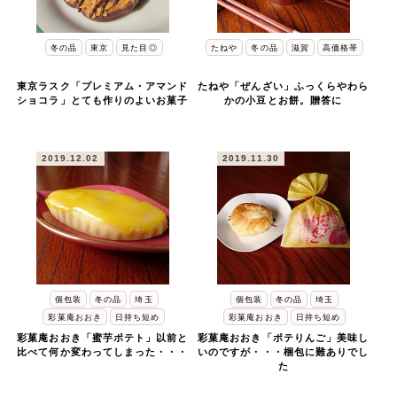
冬の品
東京
見た目◎
たねや
冬の品
滋賀
高価格帯
東京ラスク「プレミアム・アマンド
たねや「ぜんざい」ふっくらやわら
ショコラ」とても作りのよいお菓子
かの小豆とお餅。贈答に
2019.12.02
2019.11.30
個包装
冬の品
埼玉
個包装
冬の品
埼玉
彩菓庵おおき
日持ち短め
彩菓庵おおき
日持ち短め
彩菓庵おおき「蜜芋ポテト」以前と
彩菓庵おおき「ポテりんご」美味し
比べて何か変わってしまった・・・
いのですが・・・梱包に難ありでし
た