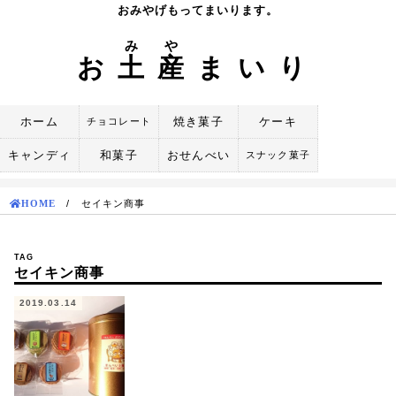
Skip
おみやげもってまいります。
to
み
や
content
お
土
産
まいり
ホーム
焼き菓子
ケーキ
チョコレート
キャンディ
和菓子
おせんべい
スナック菓子
HOME
/
セイキン商事
TAG
セイキン商事
2019.03.14