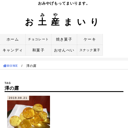
Skip
おみやげもってまいります。
to
み
や
content
お
土
産
まいり
ホーム
焼き菓子
ケーキ
チョコレート
キャンディ
和菓子
おせんべい
スナック菓子
HOME
/
澤の露
TAG
澤の露
2019.08.21