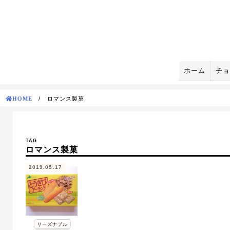
Skip
to
content
ホーム
チョ
HOME
/
ロマンス製菓
TAG
ロマンス製菓
2019.05.17
リーズナブル