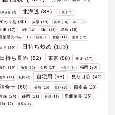
六花亭
(9)
北海道
(88)
千葉
(12)
冷蔵保存
(9)
変わり種
(30)
大阪
(19)
宮城
(10)
富山
(9)
山形
(17)
岡山
(15)
島根
(16)
山梨
(12)
店舗販売のみ
(16)
愛媛
(11)
愛知
(12)
徳島
(9)
日持ち短め
(103)
新潟
(16)
日持ち長め
(82)
東京
(58)
栃木
(17)
福岡
(20)
海外
(16)
石川
(13)
滋賀
(10)
神奈川
(9)
自宅用
(68)
見た目◎
(42)
福島
(14)
秋田
(8)
詰合せ
(60)
限定品
(28)
長崎
(15)
長野
(10)
青森
(24)
高価格帯
(25)
静岡
(21)
香川
(11)
高知
(10)
鹿児島
(9)