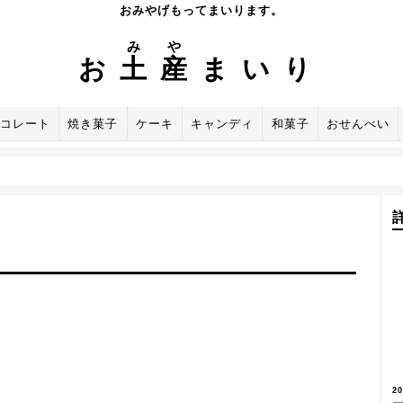
おみやげもってまいります。
み
や
お
土
産
まいり
コレート
焼き菓子
ケーキ
キャンディ
和菓子
おせんべい
2