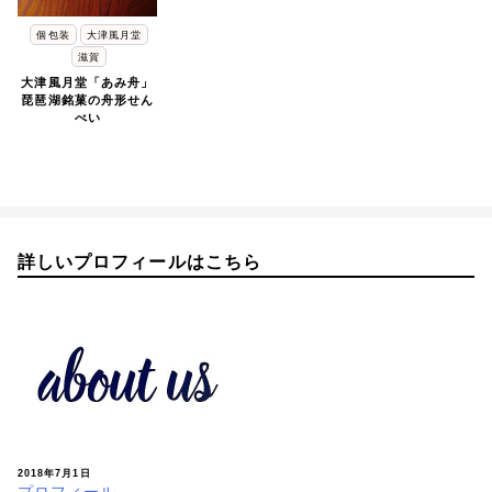
個包装
大津風月堂
滋賀
大津風月堂「あみ舟」
琵琶湖銘菓の舟形せん
べい
詳しいプロフィールはこちら
2018年7月1日