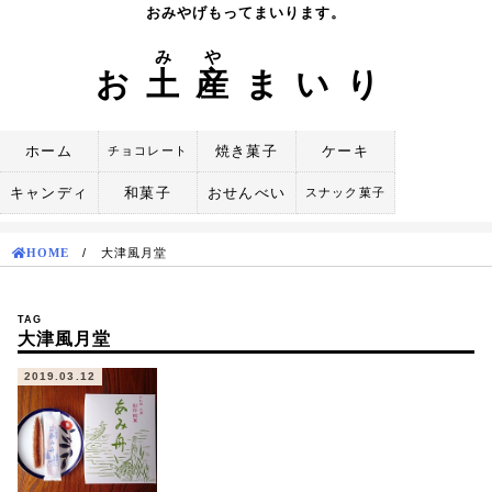
Skip
おみやげもってまいります。
to
み
や
content
お
土
産
まいり
ホーム
焼き菓子
ケーキ
チョコレート
キャンディ
和菓子
おせんべい
スナック菓子
HOME
/
大津風月堂
TAG
大津風月堂
2019.03.12