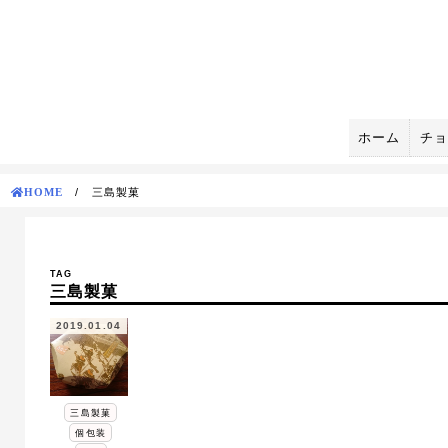
Skip
to
content
ホーム
チョ
HOME
/
三島製菓
TAG
三島製菓
2019.01.04
三島製菓
個包装