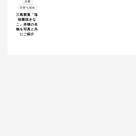
兵庫
日持ち短め
三島製菓「塩
味饅頭きな
こ」赤穂の名
物を写真と共
にご紹介