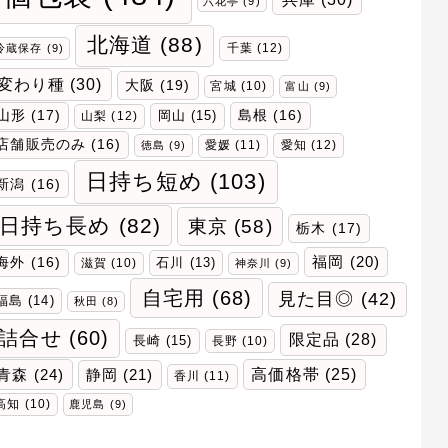
六花亭
(9)
北海道
(88)
千葉
(12)
冷蔵保存
(9)
変わり種
(30)
大阪
(19)
宮城
(10)
富山
(9)
山形
(17)
岡山
(15)
島根
(16)
山梨
(12)
店舗販売のみ
(16)
愛媛
(11)
愛知
(12)
徳島
(9)
日持ち短め
(103)
新潟
(16)
日持ち長め
(82)
東京
(58)
栃木
(17)
福岡
(20)
海外
(16)
石川
(13)
滋賀
(10)
神奈川
(9)
自宅用
(68)
見た目◎
(42)
福島
(14)
秋田
(8)
詰合せ
(60)
限定品
(28)
長崎
(15)
長野
(10)
青森
(24)
高価格帯
(25)
静岡
(21)
香川
(11)
高知
(10)
鹿児島
(9)