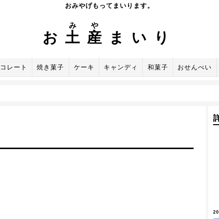
おみやげもってまいります。
み
や
お
土
産
まいり
コレート
焼き菓子
ケーキ
キャンディ
和菓子
おせんべい
2