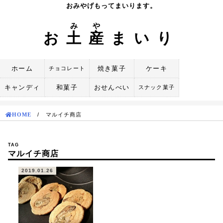
Skip
おみやげもってまいります。
to
み
や
content
お
土
産
まいり
ホーム
焼き菓子
ケーキ
チョコレート
キャンディ
和菓子
おせんべい
スナック菓子
HOME
/
マルイチ商店
TAG
マルイチ商店
2019.01.26