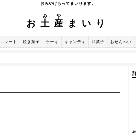
おみやげもってまいります。
み
や
お
土
産
まいり
コレート
焼き菓子
ケーキ
キャンディ
和菓子
おせんべい
2