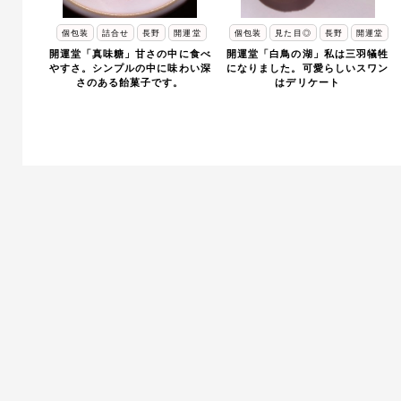
個包装
詰合せ
長野
開運堂
個包装
見た目◎
長野
開運堂
開運堂「真味糖」甘さの中に食べ
開運堂「白鳥の湖」私は三羽犠牲
やすさ。シンプルの中に味わい深
になりました。可愛らしいスワン
さのある飴菓子です。
はデリケート