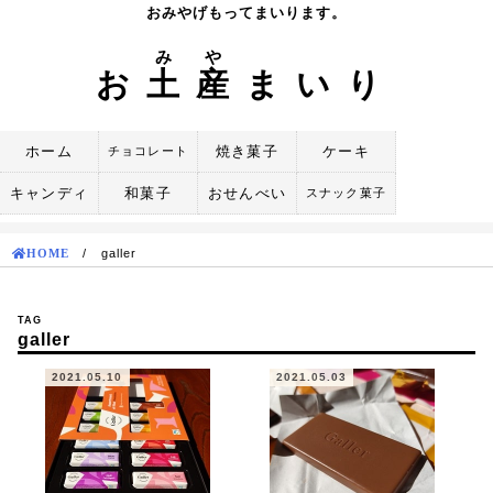
Skip
おみやげもってまいります。
to
み
や
content
お
土
産
まいり
ホーム
焼き菓子
ケーキ
チョコレート
キャンディ
和菓子
おせんべい
スナック菓子
HOME
/
galler
TAG
galler
2021.05.10
2021.05.03