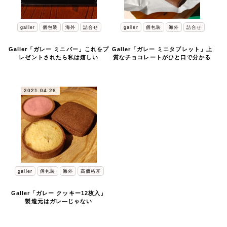
galler
個包装
海外
詰合せ
galler
個包装
海外
詰合せ
Galler「ガレー ミニバー」これをプ
Galler「ガレー ミニタブレット」上
レゼントされたら私は嬉しい
質なチョコレートがひと口で分かる
2021.04.26
galler
個包装
海外
高価格帯
Galler「ガレー クッキー12枚入」
製造元はガレ―じゃない