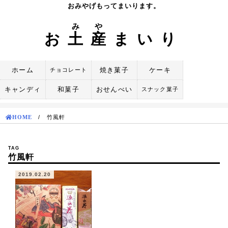
Skip
おみやげもってまいります。
to
み
や
content
お
土
産
まいり
ホーム
焼き菓子
ケーキ
チョコレート
キャンディ
和菓子
おせんべい
スナック菓子
HOME
/
竹風軒
TAG
竹風軒
2019.02.20